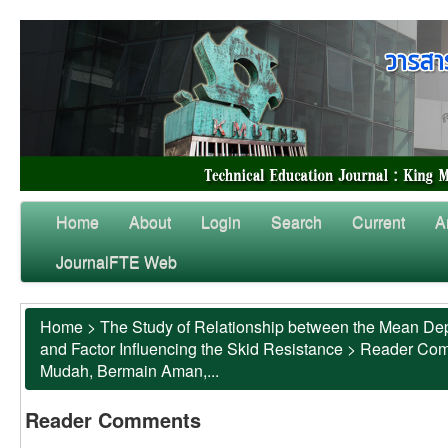
Home
About
Login
Search
Current
A
JournalFTE Web
Home
>
The Study of Relationship between the Mean Dep
and Factor Influencing the Skid Resistance
>
Reader Co
Mudah, Bermain Aman,...
Reader Comments