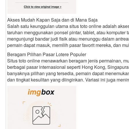
Akses Mudah Kapan Saja dan di Mana Saja
Salah satu keunggulan utama situs toto online adalah aks
taruhan menggunakan ponsel pintar, tablet, atau komputer 
mengunjungi bandar judi fisik atau menunggu dalam antrea
pemain dapat masuk, memilih pasar favorit mereka, dan mula
Beragam Pilihan Pasar Lotere Populer
Situs toto online menawarkan beragam jenis permainan, mu
berbagai pasar internasional seperti Hong Kong, Singapur
banyaknya pilihan yang tersedia, pemain dapat menemukan 
dan tingkat kesulitan yang diinginkan. Variasi ini juga me