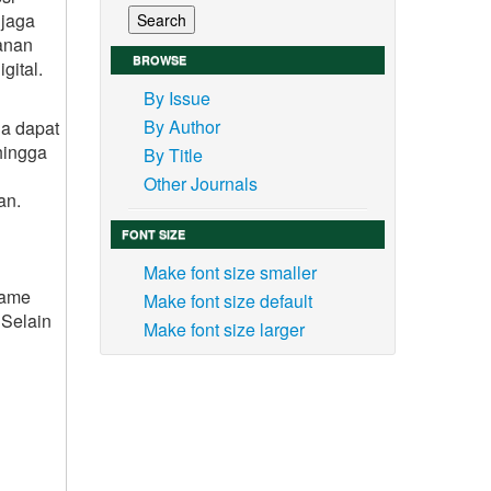
ijaga
anan
BROWSE
gital.
By Issue
By Author
na dapat
hingga
By Title
Other Journals
an.
FONT SIZE
Make font size smaller
name
Make font size default
 Selain
Make font size larger