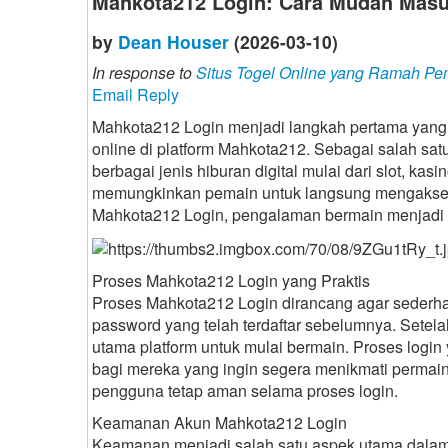
Mahkota212 Login: Cara Mudah Masu
by
Dean Houser
(2026-03-10)
In response to
Situs Togel Online yang Ramah Pe
Email Reply
Mahkota212 Login menjadi langkah pertama yang 
online di platform Mahkota212. Sebagai salah sa
berbagai jenis hiburan digital mulai dari slot, ka
memungkinkan pemain untuk langsung mengakses 
Mahkota212 Login, pengalaman bermain menjadi 
Proses Mahkota212 Login yang Praktis
Proses Mahkota212 Login dirancang agar seder
password yang telah terdaftar sebelumnya. Setela
utama platform untuk mulai bermain. Proses logi
bagi mereka yang ingin segera menikmati permai
pengguna tetap aman selama proses login.
Keamanan Akun Mahkota212 Login
Keamanan menjadi salah satu aspek utama dala