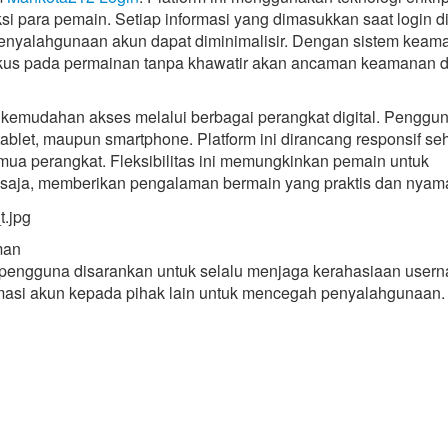
ksi para pemain. Setiap informasi yang dimasukkan saat login d
penyalahgunaan akun dapat diminimalisir. Dengan sistem keam
kus pada permainan tanpa khawatir akan ancaman keamanan di
kemudahan akses melalui berbagai perangkat digital. Penggu
ablet, maupun smartphone. Platform ini dirancang responsif se
emua perangkat. Fleksibilitas ini memungkinkan pemain untuk
saja, memberikan pengalaman bermain yang praktis dan nyam
man
pengguna disarankan untuk selalu menjaga kerahasiaan user
asi akun kepada pihak lain untuk mencegah penyalahgunaan.