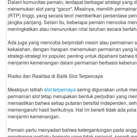
Dalam komunitas pemain, terdapat berbagai strategi yang 
menemukan slot yang “gacor”. Misalnya, memilih permainan
(RTP) tinggi, yang secara teori memberikan persentase pe
jangka panjang. Selain itu, beberapa pemain mencoba menga
meningkatkan atau menurunkan nilai taruhan secara bertah
Ada juga yang mencoba berpindah mesin atau permainan s
kekalahan, dengan harapan menemukan permainan yang l
strategi-strategi ini populer, penting untuk dipahami bahwa
menjamin kemenangan dalam permainan berbasis keberuntu
Risiko dan Realitas di Balik Slot Terpercaya
Meskipun istilah
slot terpercaya
sering digunakan untuk me
permainan slot tetap merupakan bentuk perjudian yang memi
memastikan bahwa setiap putaran bersifat independen, seh
memengaruhi hasil berikutnya. Hal ini berarti tidak ada pola
menjamin kemenangan.
Pemain perlu menyadari bahwa ketergantungan pada angga
mendorong perilaku bermain yang tidak rasional, seperti m