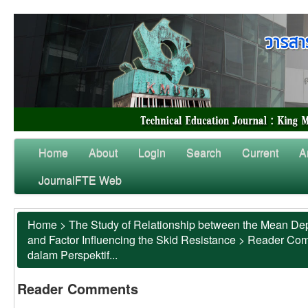
Home
About
Login
Search
Current
A
JournalFTE Web
Home
>
The Study of Relationship between the Mean Dep
and Factor Influencing the Skid Resistance
>
Reader Co
dalam Perspektif...
Reader Comments