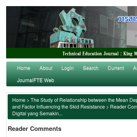
Home
About
Login
Search
Current
A
JournalFTE Web
Home
>
The Study of Relationship between the Mean Dep
and Factor Influencing the Skid Resistance
>
Reader Co
Digital yang Semakin...
Reader Comments