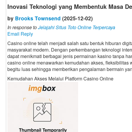
Inovasi Teknologi yang Membentuk Masa De
by
Brooks Townsend
(2025-12-02)
In response to
Jelajahi Situs Toto Online Terpercaya
Email Reply
Casino online telah menjadi salah satu bentuk hiburan digit
masyarakat modern. Dengan perkembangan teknologi intern
dapat menikmati berbagai jenis permainan kasino tanpa haru
casino online menawarkan kemudahan akses, fleksibilitas w
begitu luas sehingga memberikan pengalaman bermain yang
Kemudahan Akses Melalui Platform Casino Online