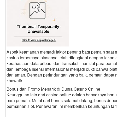
Aspek keamanan menjadi faktor penting bagi pemain saat me
kasino terpercaya biasanya telah dilengkapi dengan teknol
kerahasiaan data pribadi dan transaksi finansial para pemain
dari lembaga lisensi internasional menjadi bukti bahwa plat
dan aman. Dengan perlindungan yang baik, pemain dapat 
khawatir.
Bonus dan Promo Menarik di Dunia Casino Online
Keunggulan lain dari casino online adalah banyaknya bon
para pemain. Mulai dari bonus selamat datang, bonus deposi
permainan slot. Penawaran ini memberikan keuntungan t