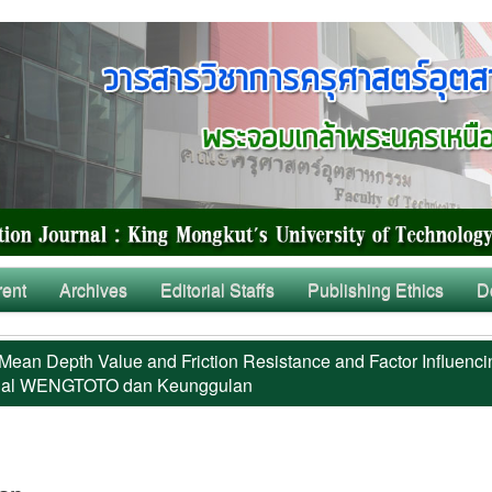
rent
Archives
Editorial Staffs
Publishing Ethics
D
Mean Depth Value and Friction Resistance and Factor Influenci
al WENGTOTO dan Keunggulan