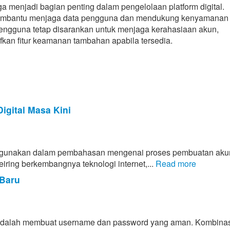
a menjadi bagian penting dalam pengelolaan platform digital.
embantu menjaga data pengguna dan mendukung kenyamanan 
engguna tetap disarankan untuk menjaga kerahasiaan akun,
kan fitur keamanan tambahan apabila tersedia.
igital Masa Kini
 digunakan dalam pembahasan mengenai proses pembuatan aku
Seiring berkembangnya teknologi internet,...
Read more
 Baru
nya adalah membuat username dan password yang aman. Kombinas