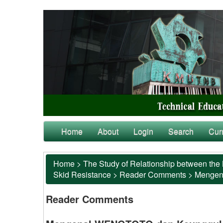
Home
About
Login
Search
Cur
Home
>
The Study of Relationship between the 
Skid Resistance
>
Reader Comments
>
Mengen
Reader Comments