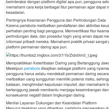
berinteraksi dengan platform digital apa pun, pengguna s
memahami cara kerja berbagai fitur permainan agar dapat
kesadaran.
Pentingnya Keamanan Pengguna dan Perlindungan Data
Karena parisbola melibatkan pendaftaran dan aktivitas keu
perhatian penting bagi pengguna. Memverifikasi fitur keama
perlindungan data, dan prosedur login yang aman dapat 
informasi pribadi mereka. Memahami praktik privasi sangat 
platform permainan daring apa pun.
Mempraktikkan Keterlibatan Daring yang Bertanggung Jaw
Meskipun
parisbola
disajikan sebagai platform yang nyama
pengguna harus selalu mendekati permainan daring secara 
melibatkan uang sungguhan memiliki potensi risiko, sehin
batasan, menghindari keputusan impulsif, dan memahami bat
bertanggung jawab membantu menjaga keseimbangan dan
konsekuensi negatif dalam lingkungan daring.
Menilai Layanan Dukungan dan Keandalan Platform
Menurut deskripsi yang diberikan, parisbola menawarkan 