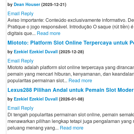
by
Dean Houser
(2025-12-21)
Email Reply
Aviso importante: Conteúdo exclusivamente informativo. De
Pratique o jogo responsável. Introdução O saque (rút tiền)
digitais que...
Read more
Miototo: Platform Slot Online Terpercaya untuk
by
Ezekiel Ezekiel Duvall
(2025-12-28)
Email Reply
Miototo adalah platform slot online terpercaya yang diran
pemain yang mencari hiburan, kenyamanan, dan keandalan
popularitas permainan slot...
Read more
Lexus288 Pilihan Andal untuk Pemain Slot Mode
by
Ezekiel Ezekiel Duvall
(2026-01-08)
Email Reply
Di tengah popularitas permainan slot online, pemain semak
menawarkan pilihan lengkap tetapi juga pengalaman yang 
peluang menang yang...
Read more