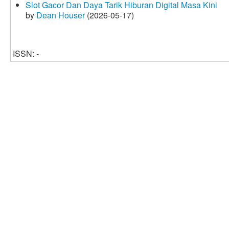
Slot Gacor Dan Daya Tarik Hiburan Digital Masa Kini
by
Dean Houser
(2026-05-17)
ISSN: -