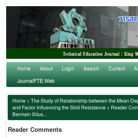
Home
About
Login
Search
Current
A
JournalFTE Web
Home
>
The Study of Relationship between the Mean Dep
and Factor Influencing the Skid Resistance
>
Reader Co
Bermain Situs...
Reader Comments