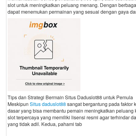
slot untuk meningkatkan peluang menang. Dengan berbagai 
dapat menemukan permainan yang sesuai dengan gaya dan
Tips dan Strategi Bermain Situs Daduslot88 untuk Pemula
Meskipun
Situs daduslot88
sangat bergantung pada faktor 
dasar yang bisa membantu pemain meningkatkan peluang k
slot terpercaya yang memiliki lisensi resmi agar terhindar d
yang tidak adil. Kedua, pahami tab