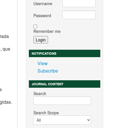
Username
Password
Remember me
irada
, que
NOTIFICATIONS
View
Subscribe
JOURNAL CONTENT
a
Search
gidas.
Search Scope