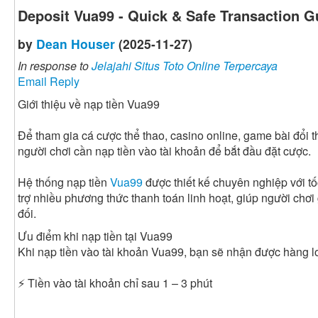
Deposit Vua99 - Quick & Safe Transaction G
by
Dean Houser
(2025-11-27)
In response to
Jelajahi Situs Toto Online Terpercaya
Email Reply
Giới thiệu về nạp tiền Vua99
Để tham gia cá cược thể thao, casino online, game bài đổi 
người chơi cần nạp tiền vào tài khoản để bắt đầu đặt cược.
Hệ thống nạp tiền
Vua99
được thiết kế chuyên nghiệp với tố
trợ nhiều phương thức thanh toán linh hoạt, giúp người chơi 
đối.
Ưu điểm khi nạp tiền tại Vua99
Khi nạp tiền vào tài khoản Vua99, bạn sẽ nhận được hàng loạ
⚡ Tiền vào tài khoản chỉ sau 1 – 3 phút