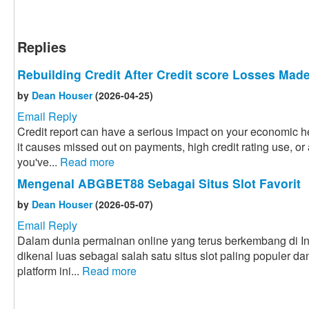
Replies
Rebuilding Credit After Credit score Losses Mad
by
Dean Houser
(2026-04-25)
Email Reply
Credit report can have a serious impact on your economic h
it causes missed out on payments, high credit rating use, or
you've...
Read more
Mengenal ABGBET88 Sebagai Situs Slot Favorit
by
Dean Houser
(2026-05-07)
Email Reply
Dalam dunia permainan online yang terus berkembang di 
dikenal luas sebagai salah satu situs slot paling populer 
platform ini...
Read more