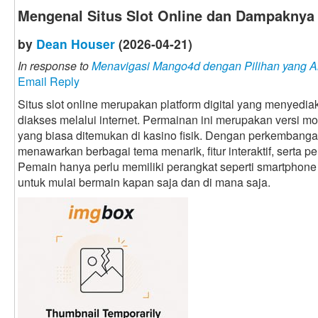
Mengenal Situs Slot Online dan Dampaknya d
by
Dean Houser
(2026-04-21)
In response to
Menavigasi Mango4d dengan Pilihan yang 
Email Reply
Situs slot online merupakan platform digital yang menyedi
diakses melalui internet. Permainan ini merupakan versi mo
yang biasa ditemukan di kasino fisik. Dengan perkembangan t
menawarkan berbagai tema menarik, fitur interaktif, serta 
Pemain hanya perlu memiliki perangkat seperti smartphone 
untuk mulai bermain kapan saja dan di mana saja.