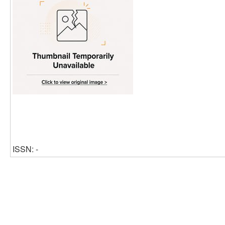
ISSN: -