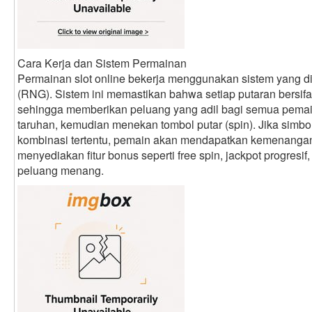
Cara Kerja dan Sistem Permainan
Permainan slot online bekerja menggunakan sistem yang 
(RNG). Sistem ini memastikan bahwa setiap putaran bersifat
sehingga memberikan peluang yang adil bagi semua pema
taruhan, kemudian menekan tombol putar (spin). Jika simb
kombinasi tertentu, pemain akan mendapatkan kemenangan. S
menyediakan fitur bonus seperti free spin, jackpot progres
peluang menang.