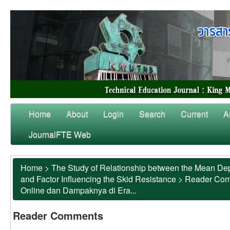
Home
About
Login
Search
Current
A
JournalFTE Web
Home
>
The Study of Relationship between the Mean Dep
and Factor Influencing the Skid Resistance
>
Reader Co
Online dan Dampaknya di Era...
Reader Comments