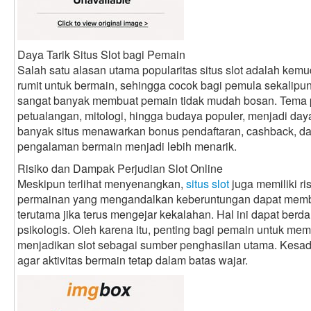
Daya Tarik Situs Slot bagi Pemain
Salah satu alasan utama popularitas situs slot adalah kemu
rumit untuk bermain, sehingga cocok bagi pemula sekalipun.
sangat banyak membuat pemain tidak mudah bosan. Tema p
petualangan, mitologi, hingga budaya populer, menjadi daya 
banyak situs menawarkan bonus pendaftaran, cashback, d
pengalaman bermain menjadi lebih menarik.
Risiko dan Dampak Perjudian Slot Online
Meskipun terlihat menyenangkan,
situs slot
juga memiliki ris
permainan yang mengandalkan keberuntungan dapat membu
terutama jika terus mengejar kekalahan. Hal ini dapat ber
psikologis. Oleh karena itu, penting bagi pemain untuk mem
menjadikan slot sebagai sumber penghasilan utama. Kesada
agar aktivitas bermain tetap dalam batas wajar.