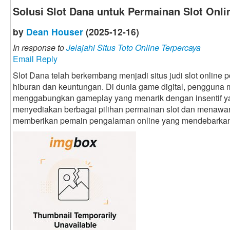
Solusi Slot Dana untuk Permainan Slot Onli
by
Dean Houser
(2025-12-16)
In response to
Jelajahi Situs Toto Online Terpercaya
Email Reply
Slot Dana telah berkembang menjadi situs judi slot online
hiburan dan keuntungan. Di dunia game digital, pengguna 
menggabungkan gameplay yang menarik dengan insentif y
menyediakan berbagai pilihan permainan slot dan menawa
memberikan pemain pengalaman online yang mendebarka