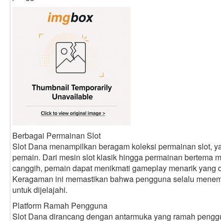
Berbagai Permainan Slot
Slot Dana menampilkan beragam koleksi permainan slot, y
pemain. Dari mesin slot klasik hingga permainan bertema mo
canggih, pemain dapat menikmati gameplay menarik yang 
Keragaman ini memastikan bahwa pengguna selalu menem
untuk dijelajahi.
Platform Ramah Pengguna
Slot Dana dirancang dengan antarmuka yang ramah pengg