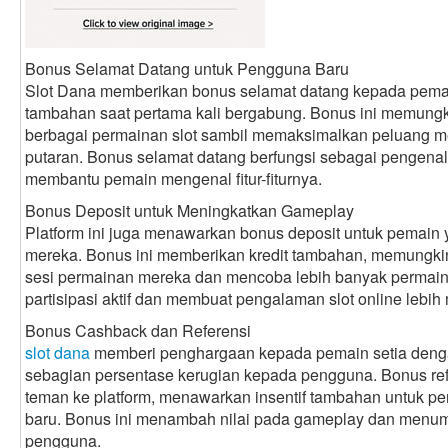
Bonus Selamat Datang untuk Pengguna Baru
Slot Dana memberikan bonus selamat datang kepada pema
tambahan saat pertama kali bergabung. Bonus ini memung
berbagai permainan slot sambil memaksimalkan peluang m
putaran. Bonus selamat datang berfungsi sebagai pengenal
membantu pemain mengenal fitur-fiturnya.
Bonus Deposit untuk Meningkatkan Gameplay
Platform ini juga menawarkan bonus deposit untuk pemai
mereka. Bonus ini memberikan kredit tambahan, memungk
sesi permainan mereka dan mencoba lebih banyak permain
partisipasi aktif dan membuat pengalaman slot online leb
Bonus Cashback dan Referensi
slot dana
memberi penghargaan kepada pemain setia deng
sebagian persentase kerugian kepada pengguna. Bonus re
teman ke platform, menawarkan insentif tambahan untuk 
baru. Bonus ini menambah nilai pada gameplay dan menu
pengguna.