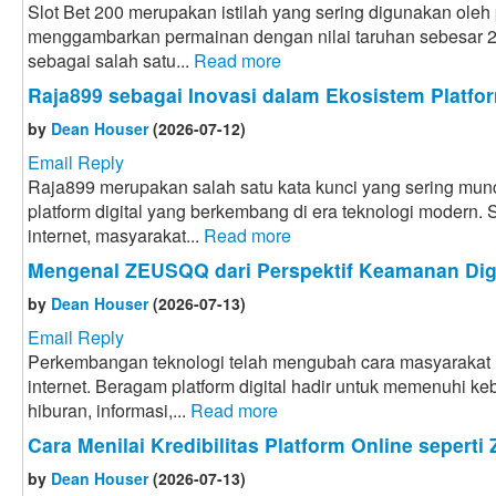
Slot Bet 200 merupakan istilah yang sering digunakan oleh 
menggambarkan permainan dengan nilai taruhan sebesar 20
sebagai salah satu...
Read more
Raja899 sebagai Inovasi dalam Ekosistem Platfor
by
Dean Houser
(2026-07-12)
Email Reply
Raja899 merupakan salah satu kata kunci yang sering m
platform digital yang berkembang di era teknologi modern
internet, masyarakat...
Read more
Mengenal ZEUSQQ dari Perspektif Keamanan Digi
by
Dean Houser
(2026-07-13)
Email Reply
Perkembangan teknologi telah mengubah cara masyarakat 
internet. Beragam platform digital hadir untuk memenuhi k
hiburan, informasi,...
Read more
Cara Menilai Kredibilitas Platform Online sepert
by
Dean Houser
(2026-07-13)