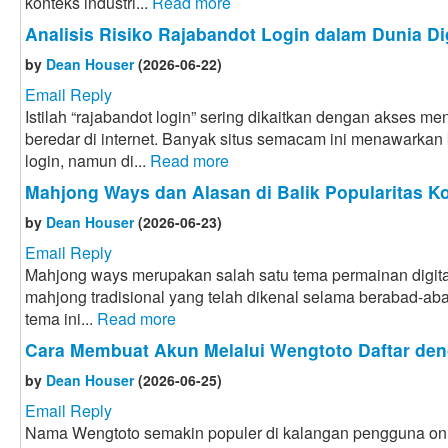
konteks industri...
Read more
Analisis Risiko Rajabandot Login dalam Dunia Dig
by
Dean Houser
(2026-06-22)
Email Reply
Istilah “rajabandot login” sering dikaitkan dengan akses me
beredar di internet. Banyak situs semacam ini menawark
login, namun di...
Read more
Mahjong Ways dan Alasan di Balik Popularitas 
by
Dean Houser
(2026-06-23)
Email Reply
Mahjong ways merupakan salah satu tema permainan digital
mahjong tradisional yang telah dikenal selama berabad-aba
tema ini...
Read more
Cara Membuat Akun Melalui Wengtoto Daftar de
by
Dean Houser
(2026-06-25)
Email Reply
Nama Wengtoto semakin populer di kalangan pengguna onl