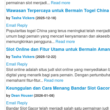
permainan slot menjadi...
Read more
Wawasan Terpercaya untuk Bermain Togel China
by
Tasha Vickers
(2025-12-18)
Email Reply
Popularitas togel China yang terus meningkat telah menjadik
umum bagi pemain yang mencari kenyamanan dan aksesibilit
memungkinkan pengguna...
Read more
Slot Online dan Fitur Utama untuk Bermain Aman
by
Tasha Vickers
(2025-12-22)
Email Reply
Slot online adalah situs judi slot online yang menyediaka
digital yang menarik bagi para pemain. Dengan pertumbuhan
memahami fitur-fitur...
Read more
Keunggulan dan Cara Menang Bandar Slot Gacor
by
Dean Houser
(2026-01-08)
Email Reply
Bandar Slot Gacor telah menjadi salah satu permainan judi p