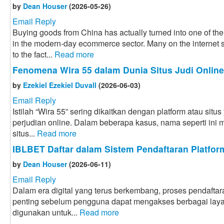
by
Dean Houser
(2026-05-26)
Email Reply
Buying goods from China has actually turned into one of th
in the modern-day ecommerce sector. Many on the internet s
to the fact...
Read more
Fenomena Wira 55 dalam Dunia Situs Judi Online
by
Ezekiel Ezekiel Duvall
(2026-06-03)
Email Reply
Istilah “Wira 55” sering dikaitkan dengan platform atau sit
perjudian online. Dalam beberapa kasus, nama seperti ini m
situs...
Read more
IBLBET Daftar dalam Sistem Pendaftaran Platfor
by
Dean Houser
(2026-06-11)
Email Reply
Dalam era digital yang terus berkembang, proses pendafta
penting sebelum pengguna dapat mengakses berbagai layanan 
digunakan untuk...
Read more