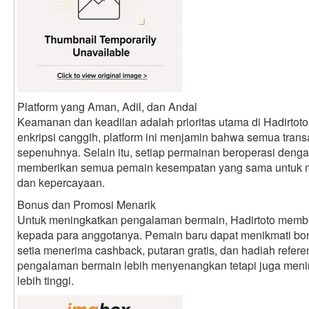
Platform yang Aman, Adil, dan Andal
Keamanan dan keadilan adalah prioritas utama di Hadirto
enkripsi canggih, platform ini menjamin bahwa semua transa
sepenuhnya. Selain itu, setiap permainan beroperasi dengan 
memberikan semua pemain kesempatan yang sama untuk m
dan kepercayaan.
Bonus dan Promosi Menarik
Untuk meningkatkan pengalaman bermain, Hadirtoto memb
kepada para anggotanya. Pemain baru dapat menikmati bo
setia menerima cashback, putaran gratis, dan hadiah referen
pengalaman bermain lebih menyenangkan tetapi juga meni
lebih tinggi.