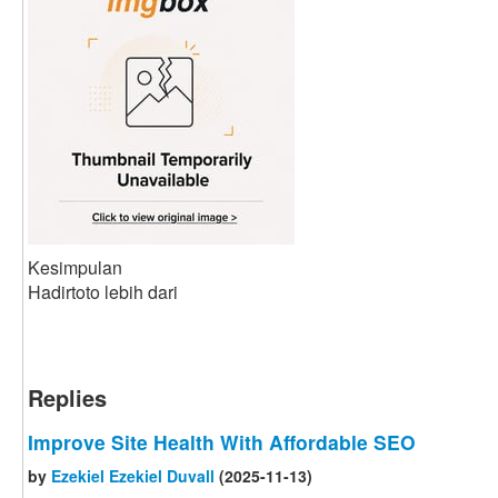
Kesimpulan
Hadirtoto lebih dari
Replies
Improve Site Health With Affordable SEO
by
Ezekiel Ezekiel Duvall
(2025-11-13)