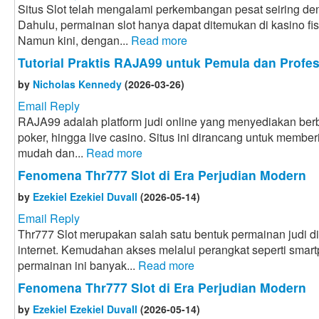
Situs Slot telah mengalami perkembangan pesat seiring den
Dahulu, permainan slot hanya dapat ditemukan di kasino f
Namun kini, dengan...
Read more
Tutorial Praktis RAJA99 untuk Pemula dan Profes
by
Nicholas Kennedy
(2026-03-26)
Email Reply
RAJA99 adalah platform judi online yang menyediakan berba
poker, hingga live casino. Situs ini dirancang untuk memb
mudah dan...
Read more
Fenomena Thr777 Slot di Era Perjudian Modern
by
Ezekiel Ezekiel Duvall
(2026-05-14)
Email Reply
Thr777 Slot merupakan salah satu bentuk permainan judi di
internet. Kemudahan akses melalui perangkat seperti sma
permainan ini banyak...
Read more
Fenomena Thr777 Slot di Era Perjudian Modern
by
Ezekiel Ezekiel Duvall
(2026-05-14)