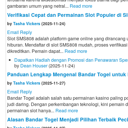
gambaran umum yang netral...
Read more
Verifikasi Cepat dan Permainan Slot Populer di 
by
Tasha Vickers
(2025-11-24)
Email Reply
Slot SMS808 adalah platform game online yang dirancang
hiburan. Mendaftar di slot SMS808 mudah, proses verifikasi
dikreditkan. Pemain dapat...
Read more
Dapatkan Hadiah dengan Promosi dan Penawaran Spe
by
Dean Houser
(2025-11-24)
Panduan Lengkap Mengenal Bandar Togel untuk
by
Tasha Vickers
(2025-11-27)
Email Reply
Bandar Togel adalah salah satu permainan kasino paling pop
judi daring. Dengan perkembangan teknologi, kini pemain d
permainan slot hanya...
Read more
Alasan Bandar Togel Menjadi Pilihan Terbaik Peci