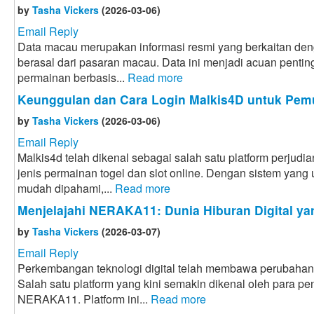
by
Tasha Vickers
(2026-03-06)
Email Reply
Data macau merupakan informasi resmi yang berkaitan de
berasal dari pasaran macau. Data ini menjadi acuan pentin
permainan berbasis...
Read more
Keunggulan dan Cara Login Malkis4D untuk Pem
by
Tasha Vickers
(2026-03-06)
Email Reply
Malkis4d telah dikenal sebagai salah satu platform perjud
jenis permainan togel dan slot online. Dengan sistem yang 
mudah dipahami,...
Read more
Menjelajahi NERAKA11: Dunia Hiburan Digital ya
by
Tasha Vickers
(2026-03-07)
Email Reply
Perkembangan teknologi digital telah membawa perubahan 
Salah satu platform yang kini semakin dikenal oleh para p
NERAKA11. Platform ini...
Read more