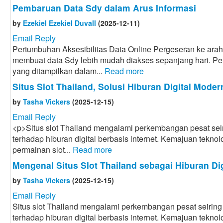
Pembaruan Data Sdy dalam Arus Informasi
by
Ezekiel Ezekiel Duvall
(2025-12-11)
Email Reply
Pertumbuhan Aksesibilitas Data Online Pergeseran ke arah 
membuat data Sdy lebih mudah diakses sepanjang hari. P
yang ditampilkan dalam...
Read more
Situs Slot Thailand, Solusi Hiburan Digital Mode
by
Tasha Vickers
(2025-12-15)
Email Reply
<p>Situs slot Thailand mengalami perkembangan pesat sei
terhadap hiburan digital berbasis internet. Kemajuan tekn
permainan slot...
Read more
Mengenal Situs Slot Thailand sebagai Hiburan Dig
by
Tasha Vickers
(2025-12-15)
Email Reply
Situs slot Thailand mengalami perkembangan pesat seirin
terhadap hiburan digital berbasis internet. Kemajuan tekn