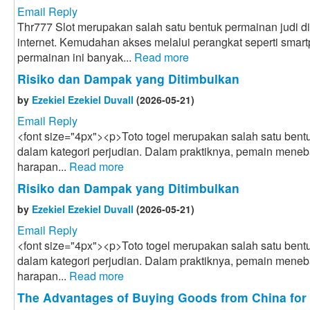
Email Reply
Thr777 Slot merupakan salah satu bentuk permainan judi di
internet. Kemudahan akses melalui perangkat seperti sma
permainan ini banyak...
Read more
Risiko dan Dampak yang Ditimbulkan
by
Ezekiel Ezekiel Duvall
(2026-05-21)
Email Reply
<font size="4px"><p>Toto togel merupakan salah satu ben
dalam kategori perjudian. Dalam praktiknya, pemain meneb
harapan...
Read more
Risiko dan Dampak yang Ditimbulkan
by
Ezekiel Ezekiel Duvall
(2026-05-21)
Email Reply
<font size="4px"><p>Toto togel merupakan salah satu ben
dalam kategori perjudian. Dalam praktiknya, pemain meneb
harapan...
Read more
The Advantages of Buying Goods from China for 