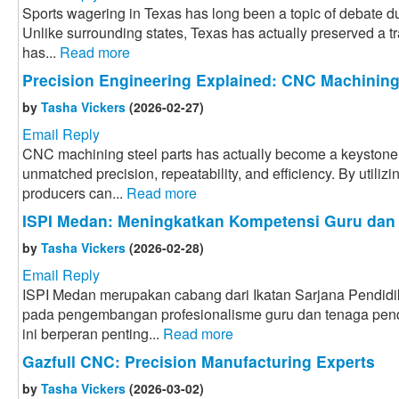
Sports wagering in Texas has long been a topic of debate due 
Unlike surrounding states, Texas has actually preserved a t
has...
Read more
Precision Engineering Explained: CNC Machining
by
Tasha Vickers
(2026-02-27)
Email Reply
CNC machining steel parts has actually become a keystone 
unmatched precision, repeatability, and efficiency. By utili
producers can...
Read more
ISPI Medan: Meningkatkan Kompetensi Guru dan
by
Tasha Vickers
(2026-02-28)
Email Reply
ISPI Medan merupakan cabang dari Ikatan Sarjana Pendidik
pada pengembangan profesionalisme guru dan tenaga pend
ini berperan penting...
Read more
Gazfull CNC: Precision Manufacturing Experts
by
Tasha Vickers
(2026-03-02)