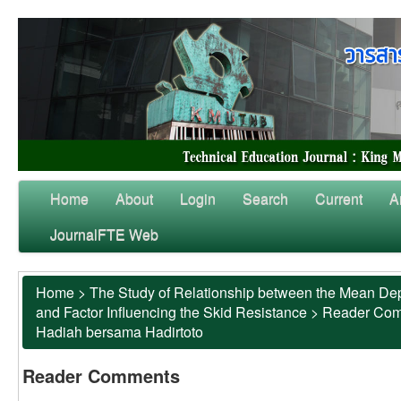
Home
About
Login
Search
Current
A
JournalFTE Web
Home
>
The Study of Relationship between the Mean Dep
and Factor Influencing the Skid Resistance
>
Reader Co
Hadiah bersama Hadirtoto
Reader Comments