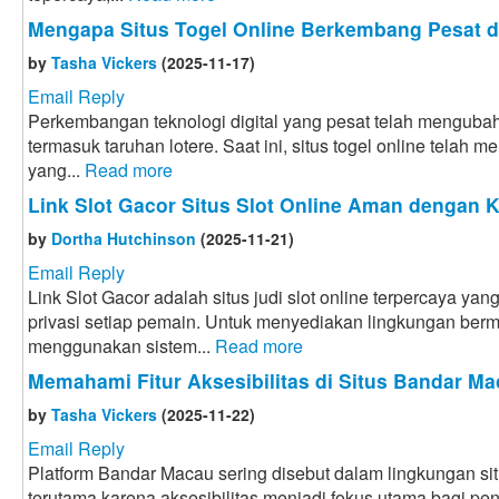
Mengapa Situs Togel Online Berkembang Pesat d
by
Tasha Vickers
(2025-11-17)
Email Reply
Perkembangan teknologi digital yang pesat telah mengubah b
termasuk taruhan lotere. Saat ini, situs togel online telah 
yang...
Read more
Link Slot Gacor Situs Slot Online Aman dengan
by
Dortha Hutchinson
(2025-11-21)
Email Reply
Link Slot Gacor adalah situs judi slot online terpercaya
privasi setiap pemain. Untuk menyediakan lingkungan berma
menggunakan sistem...
Read more
Memahami Fitur Aksesibilitas di Situs Bandar M
by
Tasha Vickers
(2025-11-22)
Email Reply
Platform Bandar Macau sering disebut dalam lingkungan situ
terutama karena aksesibilitas menjadi fokus utama bagi pe