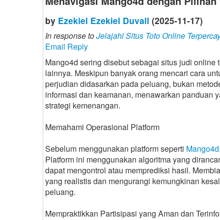
Menavigasi Mango4d dengan Pilihan
by
Ezekiel Ezekiel Duvall
(2025-11-17)
In response to
Jelajahi Situs Toto Online Terperca
Email Reply
Mango4d sering disebut sebagai situs judi online
lainnya. Meskipun banyak orang mencari cara untu
perjudian didasarkan pada peluang, bukan metode
informasi dan keamanan, menawarkan panduan ya
strategi kemenangan.
Memahami Operasional Platform
Sebelum menggunakan platform seperti
Mango4d
Platform ini menggunakan algoritma yang diranca
dapat mengontrol atau memprediksi hasil. Membi
yang realistis dan mengurangi kemungkinan kesa
peluang.
Mempraktikkan Partisipasi yang Aman dan Terinf