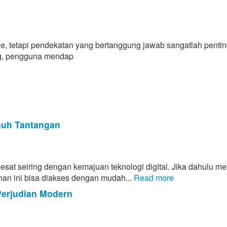
, tetapi pendekatan yang bertanggung jawab sangatlah penting
ng, pengguna mendap
enuh Tantangan
at seiring dengan kemajuan teknologi digital. Jika dahulu mes
inan ini bisa diakses dengan mudah...
Read more
Perjudian Modern