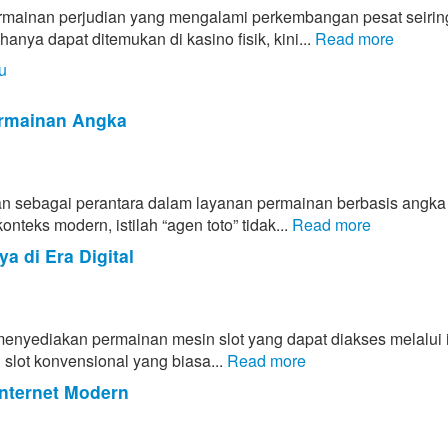
ermainan perjudian yang mengalami perkembangan pesat seirin
hanya dapat ditemukan di kasino fisik, kini...
Read more
u
ermainan Angka
ran sebagai perantara dalam layanan permainan berbasis angka
nteks modern, istilah “agen toto” tidak...
Read more
a di Era Digital
 menyediakan permainan mesin slot yang dapat diakses melalui i
slot konvensional yang biasa...
Read more
nternet Modern