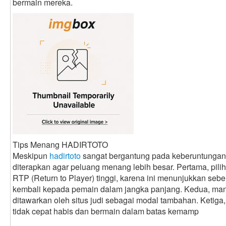
bermain mereka.
Tips Menang HADIRTOTO
Meskipun
hadirtoto
sangat bergantung pada keberuntungan,
diterapkan agar peluang menang lebih besar. Pertama, pili
RTP (Return to Player) tinggi, karena ini menunjukkan se
kembali kepada pemain dalam jangka panjang. Kedua, man
ditawarkan oleh situs judi sebagai modal tambahan. Ketiga,
tidak cepat habis dan bermain dalam batas kemamp