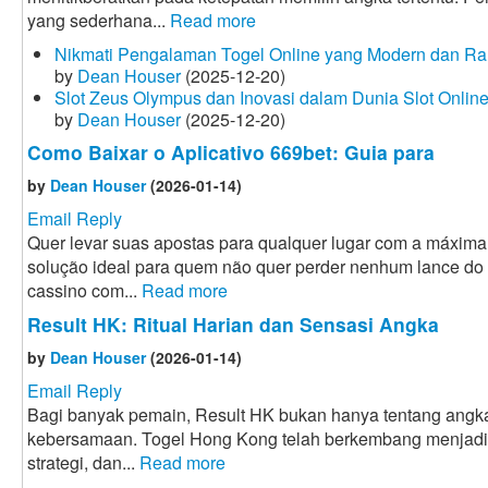
yang sederhana...
Read more
Nikmati Pengalaman Togel Online yang Modern dan 
by
Dean Houser
(2025-12-20)
Slot Zeus Olympus dan Inovasi dalam Dunia Slot Onlin
by
Dean Houser
(2025-12-20)
Como Baixar o Aplicativo 669bet: Guia para
by
Dean Houser
(2026-01-14)
Email Reply
Quer levar suas apostas para qualquer lugar com a máxima 
solução ideal para quem não quer perder nenhum lance do fu
cassino com...
Read more
Result HK: Ritual Harian dan Sensasi Angka
by
Dean Houser
(2026-01-14)
Email Reply
Bagi banyak pemain, Result HK bukan hanya tentang angka—
kebersamaan. Togel Hong Kong telah berkembang menjadi ak
strategi, dan...
Read more