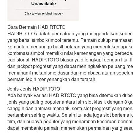
Cara Bermain HADIRTOTO
HADIRTOTO adalah permainan yang mengandalkan keberu
yang berisi simbol-simbol tertentu. Pemain cukup memasan
kemudian menunggu hasil putaran yang menentukan apakah
kombinasi simbol memiliki nilai kemenangan yang berbed
tradisional, HADIRTOTO biasanya dilengkapi dengan fitur-fitur
dan jackpot progresif yang dapat meningkatkan peluang m
memahami mekanisme dasar dan membaca aturan sebelum 
bermain lebih menyenangkan dan terarah.
Jenis-Jenis HADIRTOTO
Ada banyak variasi HADIRTOTO yang bisa ditemukan di berb
jenis yang paling populer antara lain slot klasik dengan 3 g
canggih dan animasi menarik, serta slot progresif yang me
bertambah seiring waktu. Selain itu, ada juga slot bertema k
film, dan budaya populer yang menambah keseruan bermain.
dapat membantu pemain menemukan permainan yang sesua