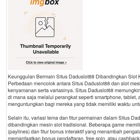
Keunggulan Bermain Situs Daduslot88 Dibandingkan Slot 
Perbedaan mencolok antara Situs Daduslot88 dan slot mesi
kenyamanan serta variasinya. Situs Daduslot88 memungki
di mana saja melalui perangkat seperti smartphone, tablet, a
menguntungkan bagi mereka yang tidak memiliki waktu untu
Selain itu, variasi tema dan fitur permainan dalam Situs Da
dibandingkan mesin slot tradisional. Beberapa game memil
(paylines) dan fitur bonus interaktif yang menambah penga
memanfaatkan bonus pendaftaran, free spin, atau cashback 