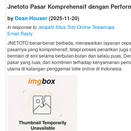
Jnetoto Pasar Komprehensif dengan Perfor
by
Dean Houser
(2025-11-20)
In response to
Jelajahi Situs Toto Online Terpercaya
Email Reply
JNETOTO benar-benar berbeda, menawarkan layanan cepat 
pasarnya yang komprehensif, tetapi proses penarikan juga s
bermain di sini selama berbulan-bulan dan selalu puas. D
pasar yang luas, dan komitmen terhadap kenyamanan pema
utama di kalangan penggemar lotre online di Indonesia.