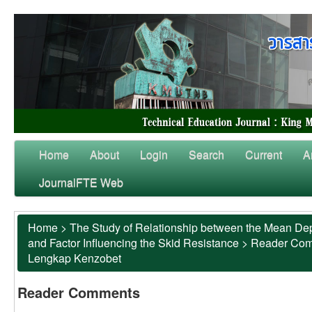
Home
About
Login
Search
Current
A
JournalFTE Web
Home
>
The Study of Relationship between the Mean Dep
and Factor Influencing the Skid Resistance
>
Reader Co
Lengkap Kenzobet
Reader Comments