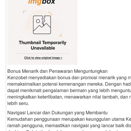
Bonus Menarik dan Penawaran Menguntungkan
Kenzobet menyediakan bonus dan promosi menarik yang
memaksimalkan potensi kemenangan mereka. Dengan hadia
dapat menikmati pengalaman bermain yang lebih menguntu
meningkatkan keterlibatan, menawarkan nilai tambah, dan
lebih seru.
Navigasi Lancar dan Dukungan yang Membantu
Kemudahan penggunaan merupakan keunggulan utama Kenzo
ramah pengguna, memastikan navigasi yang lancar baik di