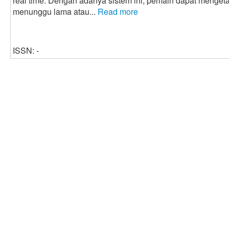
real time. Dengan adanya sistem ini, pemain dapat menget
menunggu lama atau...
Read more
ISSN: -