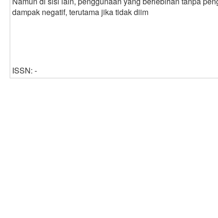
Namun di sisi lain, penggunaan yang berlebihan tanpa pe
dampak negatif, terutama jika tidak diim
ISSN: -