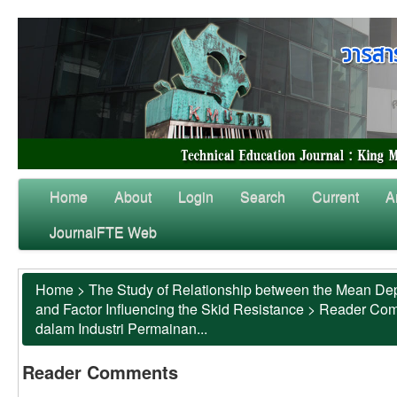
Home
About
Login
Search
Current
A
JournalFTE Web
Home
>
The Study of Relationship between the Mean Dep
and Factor Influencing the Skid Resistance
>
Reader Co
dalam Industri Permainan...
Reader Comments