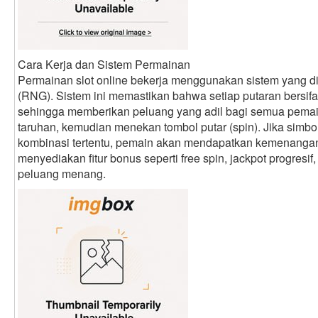
Cara Kerja dan Sistem Permainan
Permainan slot online bekerja menggunakan sistem yang 
(RNG). Sistem ini memastikan bahwa setiap putaran bersifat
sehingga memberikan peluang yang adil bagi semua pema
taruhan, kemudian menekan tombol putar (spin). Jika simb
kombinasi tertentu, pemain akan mendapatkan kemenangan. S
menyediakan fitur bonus seperti free spin, jackpot progres
peluang menang.