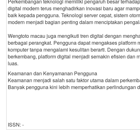
Perkembangan teknologi memiliki pengaruh besar terhada
digital modern terus menghadirkan inovasi baru agar mam
baik kepada pengguna. Teknologi server cepat, sistem otom
modern menjadi bagian penting dalam menciptakan penga
Wengtoto macau juga mengikuti tren digital dengan mengha
berbagai perangkat. Pengguna dapat mengakses platform m
komputer tanpa mengalami kesulitan berarti. Dengan dukun
berkembang, platform digital menjadi semakin efisien dan
luas.
Keamanan dan Kenyamanan Pengguna
Keamanan menjadi salah satu faktor utama dalam perkemba
Banyak pengguna kini lebih memperhatikan perlindungan d
ISSN: -