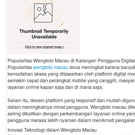
Popularitas Wengtoto Macau di Kalangan Pengguna Digital
Popularitas
wengtoto macau
terus meningkat karena banya
kemudahan akses yang ditawarkan oleh platform digital m
semakin cepat dan perangkat mobile yang canggih, masyar
layanan online kapan saja dan di mana saja.
Selain itu, desain platform yang responsif dan mudah digun
dalam meningkatnya minat pengguna. Wengtoto macau diken
sering dikaitkan dengan perkembangan layanan online yang
pengguna merasa lebih nyaman dalam menikmati pengalama
Inovasi Teknologi dalam Wengtoto Macau