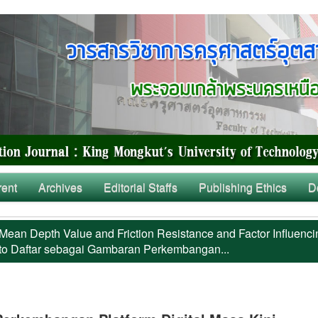
rent
Archives
Editorial Staffs
Publishing Ethics
D
Mean Depth Value and Friction Resistance and Factor Influenci
o Daftar sebagai Gambaran Perkembangan...