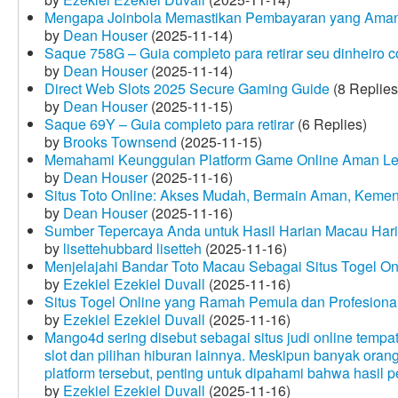
Mengapa Joinbola Memastikan Pembayaran yang Aman
by
Dean Houser
(2025-11-14)
Saque 758G – Guia completo para retirar seu dinheiro 
by
Dean Houser
(2025-11-14)
Direct Web Slots 2025 Secure Gaming Guide
(8 Replies
by
Dean Houser
(2025-11-15)
Saque 69Y – Guia completo para retirar
(6 Replies)
by
Brooks Townsend
(2025-11-15)
Memahami Keunggulan Platform Game Online Aman Le
by
Dean Houser
(2025-11-16)
Situs Toto Online: Akses Mudah, Bermain Aman, Keme
by
Dean Houser
(2025-11-16)
Sumber Tepercaya Anda untuk Hasil Harian Macau Hari 
by
lisettehubbard lisetteh
(2025-11-16)
Menjelajahi Bandar Toto Macau Sebagai Situs Togel On
by
Ezekiel Ezekiel Duvall
(2025-11-16)
Situs Togel Online yang Ramah Pemula dan Profesiona
by
Ezekiel Ezekiel Duvall
(2025-11-16)
Mango4d sering disebut sebagai situs judi online temp
slot dan pilihan hiburan lainnya. Meskipun banyak oran
platform tersebut, penting untuk dipahami bahwa hasil 
by
Ezekiel Ezekiel Duvall
(2025-11-16)