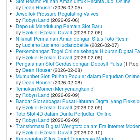
Slot Resmi: Pilihan Aman untuk Pecinta Judi Online
by
Dean Houser
(2026-02-05)
Jewellok Pressure Regulating Valves
by
Robyn Land
(2026-02-06)
Depo 5k Mendukung Pemain Slot Baru
by
Ezekiel Ezekiel Duvall
(2026-02-06)
Nikmati Permainan Aman dengan Situs Toto Resmi
by
Luciano Luciano lucianobattle
(2026-02-07)
Perkembangan Togel Online sebagai Hiburan Digital Fav
by
Ezekiel Ezekiel Duvall
(2026-02-08)
Pengalaman Slot Cerdas dengan Deposit Pulsa
(1 Repl
by
Dean Houser
(2026-02-08)
Mumunbet Slot: Pilihan Populer dalam Perjudian Online
by
Dean Houser
(2026-02-08)
Temukan Momen Menyenangkan di
by
Robyn Land
(2026-02-09)
Bandar Slot sebagai Pusat Hiburan Digital yang Fleksib
by
Ezekiel Ezekiel Duvall
(2026-02-09)
Toto Slot 4D dalam Dunia Perjudian Online
by
Robyn Land
(2026-02-09)
Transformasi Digital Wengtoto dalam Era Internet Mode
by
Ezekiel Ezekiel Duvall
(2026-02-10)
Keunggulan Situs Togel Terpercaya Modern