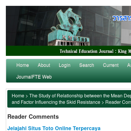
Home
About
Login
Search
Current
A
JournalFTE Web
Home
>
The Study of Relationship between the Mean Dep
and Factor Influencing the Skid Resistance
>
Reader Co
Reader Comments
Jelajahi Situs Toto Online Terpercaya