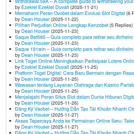
Withdrawal 59A – A complete guide to withdrawing your 
by
Ezekiel Ezekiel Duvall
(2025-11-21)
Memahami Peran Ovobet dalam Evolusi Slot Digital
(6 R
by
Dean Houser
(2025-11-22)
Pilihan Perjudian Online Lengkap Kenzobet
(5 Replies)
by
Dean Houser
(2025-11-23)
Saque Bet585 – Guia completo para retirar seu dinheir
by
Dean Houser
(2025-11-23)
Saque 191win – Guia completo para retirar seu dinheir
by
Dean Houser
(2025-11-23)
Link Togel Online Meningkatkan Partisipasi Lotere Onli
by
Ezekiel Ezekiel Duvall
(2025-11-25)
Platform Togel Digital: Cara Baru Bermain dengan Ra
by
Dean Houser
(2025-11-25)
Wawasan tentang Layanan Olahraga dan Kasino Parisb
by
Dean Houser
(2025-11-25)
Menjelajahi Peran Situs Slot dalam Dunia Hiburan Digi
by
Dean Houser
(2025-11-26)
Đăng Ký Vaobet – Hướng Dẫn Tạo Tài Khoản Nhanh C
by
Dean Houser
(2025-11-27)
Akses Tepercaya Anda ke Permainan Online Seru: Tale
by
Dean Houser
(2025-11-27)
Đăng Ký Vaobet – Hướng Dẫn Tạo Tài Khoản Nhanh C