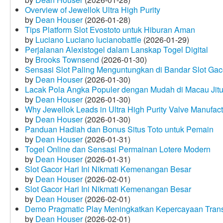
Overview of Jewellok Ultra High Purity
by
Dean Houser
(2026-01-28)
Tips Platform Slot Evostoto untuk Hiburan Aman
by
Luciano Luciano lucianobattle
(2026-01-29)
Perjalanan Alexistogel dalam Lanskap Togel Digital
by
Brooks Townsend
(2026-01-30)
Sensasi Slot Paling Menguntungkan di Bandar Slot Gac
by
Dean Houser
(2026-01-30)
Lacak Pola Angka Populer dengan Mudah di Macau Jit
by
Dean Houser
(2026-01-30)
Why Jewellok Leads in Ultra High Purity Valve Manufact
by
Dean Houser
(2026-01-30)
Panduan Hadiah dan Bonus Situs Toto untuk Pemain
by
Dean Houser
(2026-01-31)
Togel Online dan Sensasi Permainan Lotere Modern
by
Dean Houser
(2026-01-31)
Slot Gacor Hari Ini Nikmati Kemenangan Besar
by
Dean Houser
(2026-02-01)
Slot Gacor Hari Ini Nikmati Kemenangan Besar
by
Dean Houser
(2026-02-01)
Demo Pragmatic Play Meningkatkan Kepercayaan Tran
by
Dean Houser
(2026-02-01)