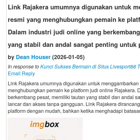
Link Rajakera umumnya digunakan untuk me
resmi yang menghubungkan pemain ke platfo
Dalam industri judi online yang berkembang
yang stabil dan andal sangat penting untuk
by
Dean Houser
(2026-01-05)
In response to
Kunci Sukses Bermain di Situs Livesport88 
Email Reply
Link Rajakera umumnya digunakan untuk menggambarkan ti
menghubungkan pemain ke platform judi online Rajakera. Da
berkembang pesat, memiliki tautan yang stabil dan andal s
lancar dan akses tanpa gangguan. Link Rajakera diranca
platform dengan mudah, bahkan ketika menghadapi batasan