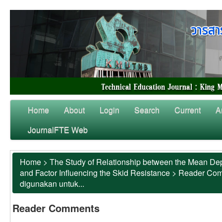
Home
About
Login
Search
Current
A
JournalFTE Web
Home
>
The Study of Relationship between the Mean Dep
and Factor Influencing the Skid Resistance
>
Reader Co
digunakan untuk...
Reader Comments