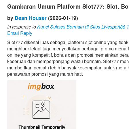
Gambaran Umum Platform Slot777: Slot, Bo
by
Dean Houser
(2026-01-19)
In response to
Kunci Sukses Bermain di Situs Livesport88 
Email Reply
Slot777 dikenal luas sebagai platform slot online yang t
menghibur tetapi juga menyediakan berbagai promo menarik
online yang kompetitif, bonus dan promosi memainkan pe
keseruan dan memperpanjang waktu bermain. Slot777 mem
memberikan pemain lebih banyak kesempatan untuk merai
penawaran promosi yang murah hati.