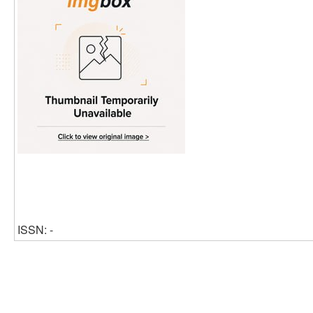
ISSN: -