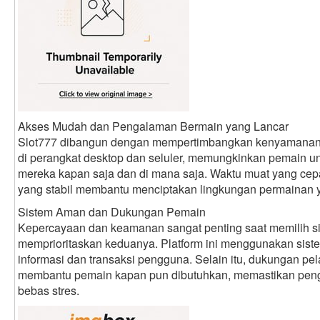
Akses Mudah dan Pengalaman Bermain yang Lancar
Slot777 dibangun dengan mempertimbangkan kenyamanan pe
di perangkat desktop dan seluler, memungkinkan pemain unt
mereka kapan saja dan di mana saja. Waktu muat yang cepa
yang stabil membantu menciptakan lingkungan permaina
Sistem Aman dan Dukungan Pemain
Kepercayaan dan keamanan sangat penting saat memilih sit
memprioritaskan keduanya. Platform ini menggunakan sist
informasi dan transaksi pengguna. Selain itu, dukungan pe
membantu pemain kapan pun dibutuhkan, memastikan pen
bebas stres.