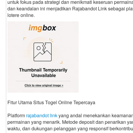
untuk fokus pada strategi dan menikmati keseruan permai
dan keandalan ini menjadikan Rajabandot Link sebagai pl
lotere online.
Fitur Utama Situs Togel Online Tepercaya
Platform
rajabandot link
yang andal menekankan keamanan
permainan yang menarik. Metode deposit dan penarikan ya
waktu, dan dukungan pelanggan yang responsif berkontrib