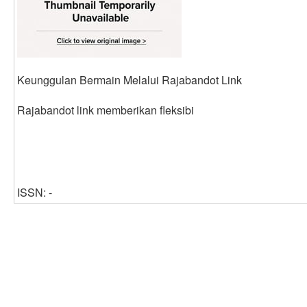
Keunggulan Bermain Melalui Rajabandot Link
Rajabandot link memberikan fleksibi
ISSN: -