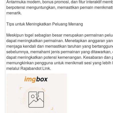
Antarmuka modern, bonus promosi, dan fitur interaktif mem
berpotensi menguntungkan, memastikan pemain menikmati 
menarik.
Tips untuk Meningkatkan Peluang Menang
Meskipun togel sebagian besar merupakan permainan pelua
dapat meningkatkan permainan. Menetapkan anggaran yan
menjaga kendali dan memastikan taruhan yang bertanggun
sebelumnya, memahami jenis permainan yang ditawarkan, 
dapat meningkatkan potensi kemenangan. Kesabaran dan 
memungkinkan pengguna untuk menikmati sesi yang lebih
melalui Rajabandot Link.