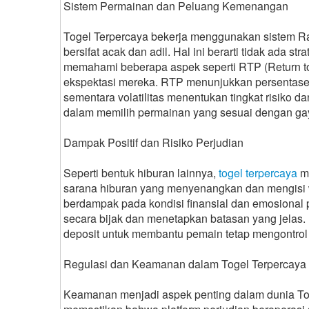
Sistem Permainan dan Peluang Kemenangan
Togel Terpercaya bekerja menggunakan sistem R
bersifat acak dan adil. Hal ini berarti tidak ada
memahami beberapa aspek seperti RTP (Return to
ekspektasi mereka. RTP menunjukkan persentase
sementara volatilitas menentukan tingkat risik
dalam memilih permainan yang sesuai dengan ga
Dampak Positif dan Risiko Perjudian
Seperti bentuk hiburan lainnya,
togel terpercaya
me
sarana hiburan yang menyenangkan dan mengisi wa
berdampak pada kondisi finansial dan emosional p
secara bijak dan menetapkan batasan yang jelas. 
deposit untuk membantu pemain tetap mengontrol 
Regulasi dan Keamanan dalam Togel Terpercaya
Keamanan menjadi aspek penting dalam dunia Tog