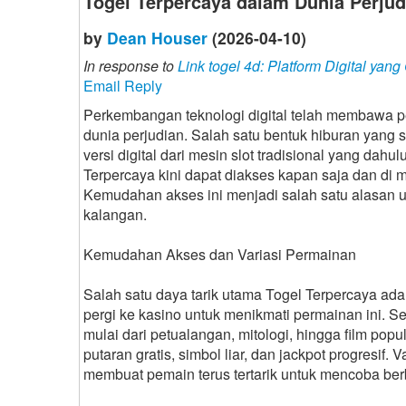
Togel Terpercaya dalam Dunia Perju
by
Dean Houser
(2026-04-10)
In response to
Link togel 4d: Platform Digital yang
Email Reply
Perkembangan teknologi digital telah membawa 
dunia perjudian. Salah satu bentuk hiburan yang
versi digital dari mesin slot tradisional yang dahu
Terpercaya kini dapat diakses kapan saja dan di 
Kemudahan akses ini menjadi salah satu alasan 
kalangan.
Kemudahan Akses dan Variasi Permainan
Salah satu daya tarik utama Togel Terpercaya ad
pergi ke kasino untuk menikmati permainan ini. S
mulai dari petualangan, mitologi, hingga film popul
putaran gratis, simbol liar, dan jackpot progresi
membuat pemain terus tertarik untuk mencoba ber