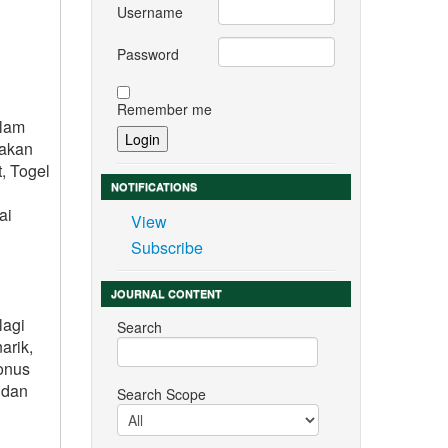
Username
Password
Remember me
alam
pakan
t, Togel
NOTIFICATIONS
ai
View
Subscribe
JOURNAL CONTENT
lagi
Search
arik,
bonus
 dan
Search Scope