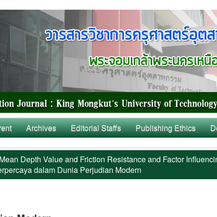
rent
Archives
Editorial Staffs
Publishing Ethics
D
Mean Depth Value and Friction Resistance and Factor Influenci
erpercaya dalam Dunia Perjudian Modern