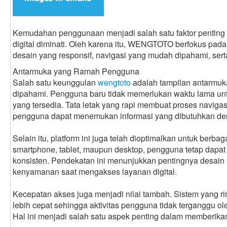
Kemudahan penggunaan menjadi salah satu faktor penting
digital diminati. Oleh karena itu, WENGTOTO berfokus pa
desain yang responsif, navigasi yang mudah dipahami, serta
Antarmuka yang Ramah Pengguna
Salah satu keunggulan
wengtoto
adalah tampilan antarmuk
dipahami. Pengguna baru tidak memerlukan waktu lama unt
yang tersedia. Tata letak yang rapi membuat proses naviga
pengguna dapat menemukan informasi yang dibutuhkan de
Selain itu, platform ini juga telah dioptimalkan untuk berb
smartphone, tablet, maupun desktop, pengguna tetap dapa
konsisten. Pendekatan ini menunjukkan pentingnya desain
kenyamanan saat mengakses layanan digital.
Kecepatan akses juga menjadi nilai tambah. Sistem yang 
lebih cepat sehingga aktivitas pengguna tidak terganggu ol
Hal ini menjadi salah satu aspek penting dalam memberikan