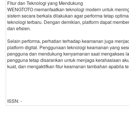
Fitur dan Teknologi yang Mendukung
WENGTOTO memanfaatkan teknologi modern untuk meningk
sistem secara berkala dilakukan agar performa tetap optim
teknologi terbaru. Dengan demikian, platform dapat member
dan efisien.
Selain performa, perhatian terhadap keamanan juga menja
platform digital. Penggunaan teknologi keamanan yang se
pengguna dan mendukung kenyamanan saat mengakses lay
pengguna tetap disarankan untuk menjaga kerahasiaan ak
kuat, dan mengaktifkan fitur keamanan tambahan apabila te
ISSN: -