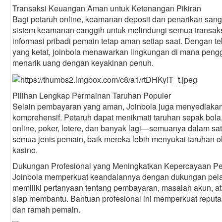
Transaksi Keuangan Aman untuk Ketenangan Pikiran
Bagi petaruh online, keamanan deposit dan penarikan san
sistem keamanan canggih untuk melindungi semua transak
informasi pribadi pemain tetap aman setiap saat. Dengan tek
yang ketat, joinbola menawarkan lingkungan di mana peng
menarik uang dengan keyakinan penuh.
Pilihan Lengkap Permainan Taruhan Populer
Selain pembayaran yang aman, Joinbola juga menyediakan
komprehensif. Petaruh dapat menikmati taruhan sepak bola, 
online, poker, lotere, dan banyak lagi—semuanya dalam satu
semua jenis pemain, baik mereka lebih menyukai taruhan 
kasino.
Dukungan Profesional yang Meningkatkan Kepercayaan P
Joinbola memperkuat keandalannya dengan dukungan pelan
memiliki pertanyaan tentang pembayaran, masalah akun, a
siap membantu. Bantuan profesional ini memperkuat reputas
dan ramah pemain.