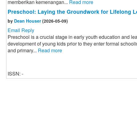
memberikan kemenangan...
Read more
Preschool: Laying the Groundwork for Lifelong 
by
Dean Houser
(2026-05-09)
Email Reply
Preschool is a crucial stage in early youth education and le
development of young kids prior to they enter formal school
and primary...
Read more
ISSN: -