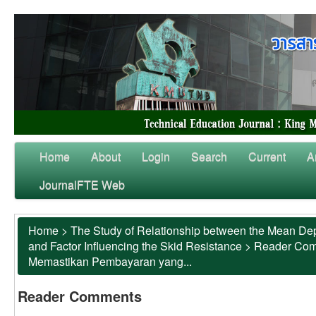
Home
About
Login
Search
Current
A
JournalFTE Web
Home
>
The Study of Relationship between the Mean Dep
and Factor Influencing the Skid Resistance
>
Reader Co
Memastikan Pembayaran yang...
Reader Comments