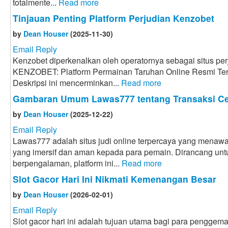
totalmente...
Read more
Tinjauan Penting Platform Perjudian Kenzobet
by
Dean Houser
(2025-11-30)
Email Reply
Kenzobet diperkenalkan oleh operatornya sebagai situs pe
KENZOBET: Platform Permainan Taruhan Online Resmi Terb
Deskripsi ini mencerminkan...
Read more
Gambaran Umum Lawas777 tentang Transaksi Ce
by
Dean Houser
(2025-12-22)
Email Reply
Lawas777 adalah situs judi online terpercaya yang mena
yang imersif dan aman kepada para pemain. Dirancang unt
berpengalaman, platform ini...
Read more
Slot Gacor Hari Ini Nikmati Kemenangan Besar
by
Dean Houser
(2026-02-01)
Email Reply
Slot gacor hari ini adalah tujuan utama bagi para penggema