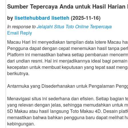
Sumber Tepercaya Anda untuk Hasil Harian 
by
lisettehubbard lisetteh
(2025-11-16)
In response to
Jelajahi Situs Toto Online Terpercaya
Email Reply
Macau Hari Ini menyediakan tampilan data lotere Macau hari 
Pengguna dapat dengan cepat menemukan hasil tanpa per
Platform ini memastikan bahwa setiap pembaruan mencermin
dari undian resmi. Hal ini menjadikannya ideal bagi pema
kecepatan untuk membuat keputusan yang tepat saat menga
berikutnya.
Antarmuka yang Disederhanakan untuk Pengalaman Pengg
Menavigasi situs ini sederhana dan efisien. Setiap bagian te
yang relevan dengan jelas, sehingga memudahkan untuk me
5D Makau atau hasil langsung Toto Makau 4D. Desain platfor
memastikan bahwa bahkan pengguna baru dapat melihat hasi
kebingungan.