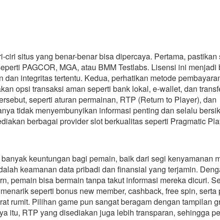
-ciri situs yang benar-benar bisa dipercaya. Pertama, pastikan 
 seperti PAGCOR, MGA, atau BMM Testlabs. Lisensi ini menjadi 
dan integritas tertentu. Kedua, perhatikan metode pembayara
an opsi transaksi aman seperti bank lokal, e-wallet, dan transf
s tersebut, seperti aturan permainan, RTP (Return to Player), dan
sanya tidak menyembunyikan informasi penting dan selalu bersik
iakan berbagai provider slot berkualitas seperti Pragmatic Pl
banyak keuntungan bagi pemain, baik dari segi kenyamanan
alah keamanan data pribadi dan finansial yang terjamin. Den
, pemain bisa bermain tanpa takut informasi mereka dicuri. Sel
menarik seperti bonus new member, cashback, free spin, serta
at rumit. Pilihan game pun sangat beragam dengan tampilan gr
nya itu, RTP yang disediakan juga lebih transparan, sehingga p