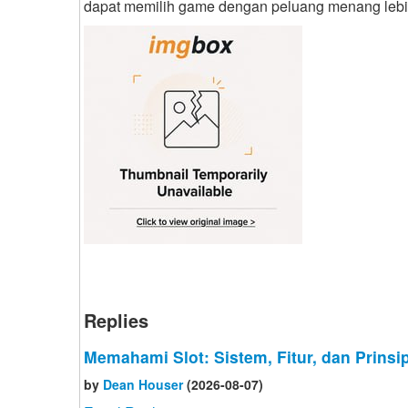
dapat memilih game dengan peluang menang lebih
Replies
Memahami Slot: Sistem, Fitur, dan Prins
by
Dean Houser
(2026-08-07)