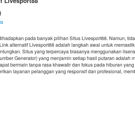
f Livesport88
)
ya
 dihadapkan pada banyak pilihan Situs Livesport88. Namun, tid
 Link alternatif Livesport88 adalah langkah awal untuk memasti
tungkan. Situs yang terpercaya biasanya menggunakan lisensi
umber Generator) yang menjamin setiap hasil putaran adalah m
pat bermain tanpa rasa khawatir dan fokus pada hiburan yang
berikan layanan pelanggan yang responsif dan profesional, me