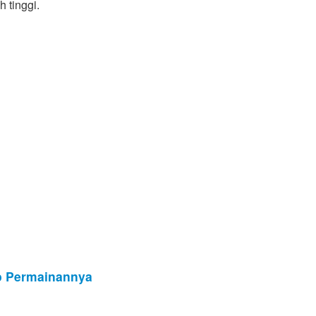
 tinggi.
ip Permainannya