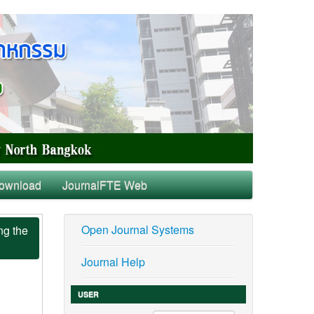
ownload
JournalFTE Web
Open Journal Systems
ng the
Journal Help
USER