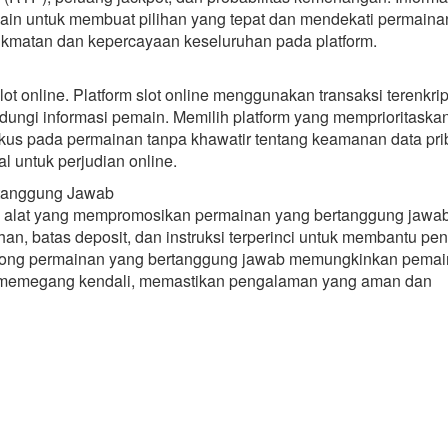
n untuk membuat pilihan yang tepat dan mendekati permaina
ikmatan dan kepercayaan keseluruhan pada platform.
ot online. Platform slot online menggunakan transaksi terenkrips
dungi informasi pemain. Memilih platform yang memprioritaska
s pada permainan tanpa khawatir tentang keamanan data pri
 untuk perjudian online.
rtanggung Jawab
 alat yang mempromosikan permainan yang bertanggung jawab
han, batas deposit, dan instruksi terperinci untuk membantu p
dorong permainan yang bertanggung jawab memungkinkan pemai
ap memegang kendali, memastikan pengalaman yang aman dan