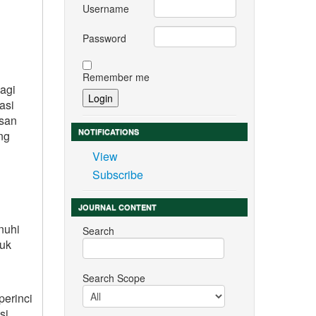
Username
Password
Remember me
bagi
asi
asan
NOTIFICATIONS
ng
View
Subscribe
JOURNAL CONTENT
nuhi
Search
tuk
Search Scope
perinci
si