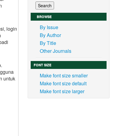
n
BROWSE
By Issue
i, login
By Author
n
badi
By Title
Other Journals
.
FONT SIZE
engguna
Make font size smaller
n untuk
Make font size default
Make font size larger