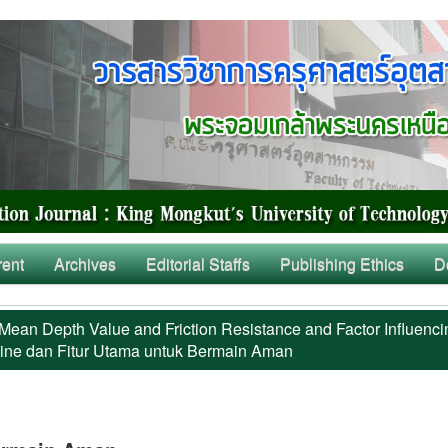
rent
Archives
Editorial Staffs
Publishing Ethics
D
Mean Depth Value and Friction Resistance and Factor Influenci
line dan Fitur Utama untuk Bermain Aman