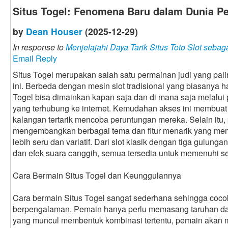
Situs Togel: Fenomena Baru dalam Dunia Pe
by
Dean Houser
(2025-12-29)
In response to
Menjelajahi Daya Tarik Situs Toto Slot seba
Email Reply
Situs Togel merupakan salah satu permainan judi yang pal
ini. Berbeda dengan mesin slot tradisional yang biasanya ha
Togel bisa dimainkan kapan saja dan di mana saja melalui
yang terhubung ke internet. Kemudahan akses ini membuat
kalangan tertarik mencoba peruntungan mereka. Selain itu,
mengembangkan berbagai tema dan fitur menarik yang me
lebih seru dan variatif. Dari slot klasik dengan tiga gulung
dan efek suara canggih, semua tersedia untuk memenuhi s
Cara Bermain Situs Togel dan Keunggulannya
Cara bermain Situs Togel sangat sederhana sehingga coc
berpengalaman. Pemain hanya perlu memasang taruhan dan
yang muncul membentuk kombinasi tertentu, pemain akan