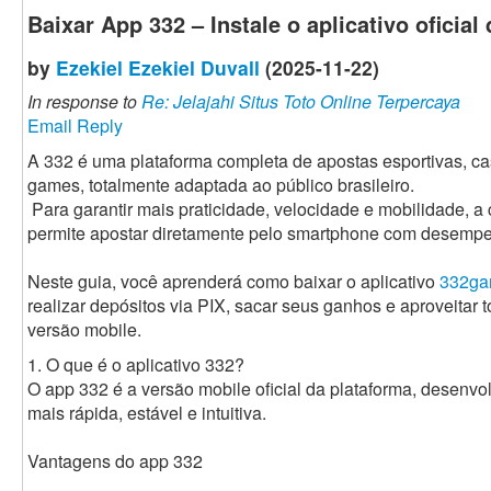
Baixar App 332 – Instale o aplicativo oficia
by
Ezekiel Ezekiel Duvall
(2025-11-22)
In response to
Re: Jelajahi Situs Toto Online Terpercaya
Email Reply
A 332 é uma plataforma completa de apostas esportivas, cas
games, totalmente adaptada ao público brasileiro.
Para garantir mais praticidade, velocidade e mobilidade, a
permite apostar diretamente pelo smartphone com desempe
Neste guia, você aprenderá como baixar o aplicativo
332ga
realizar depósitos via PIX, sacar seus ganhos e aproveitar
versão mobile.
1. O que é o aplicativo 332?
O app 332 é a versão mobile oficial da plataforma, desenvo
mais rápida, estável e intuitiva.
Vantagens do app 332