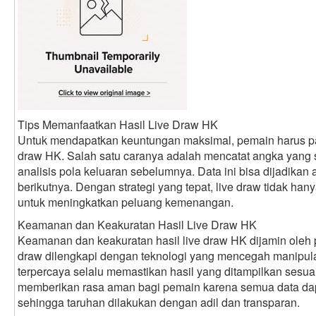
Tips Memanfaatkan Hasil Live Draw HK
Untuk mendapatkan keuntungan maksimal, pemain harus pa
draw HK. Salah satu caranya adalah mencatat angka yang 
analisis pola keluaran sebelumnya. Data ini bisa dijadika
berikutnya. Dengan strategi yang tepat, live draw tidak hany
untuk meningkatkan peluang kemenangan.
Keamanan dan Keakuratan Hasil Live Draw HK
Keamanan dan keakuratan hasil live draw HK dijamin oleh 
draw dilengkapi dengan teknologi yang mencegah manipulasi
terpercaya selalu memastikan hasil yang ditampilkan sesuai
memberikan rasa aman bagi pemain karena semua data da
sehingga taruhan dilakukan dengan adil dan transparan.