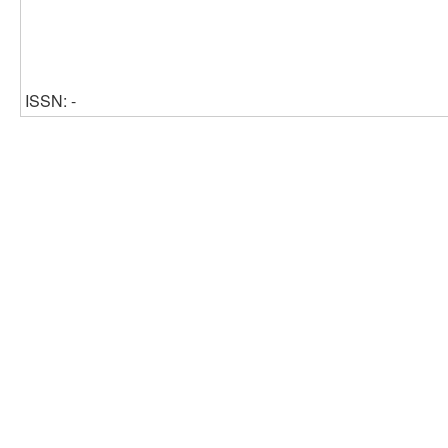
ISSN: -