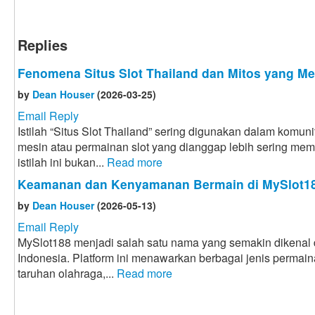
Replies
Fenomena Situs Slot Thailand dan Mitos yang Me
by
Dean Houser
(2026-03-25)
Email Reply
Istilah “Situs Slot Thailand” sering digunakan dalam kom
mesin atau permainan slot yang dianggap lebih sering m
istilah ini bukan...
Read more
Keamanan dan Kenyamanan Bermain di MySlot1
by
Dean Houser
(2026-05-13)
Email Reply
MySlot188 menjadi salah satu nama yang semakin dikenal di
Indonesia. Platform ini menawarkan berbagai jenis permainan
taruhan olahraga,...
Read more