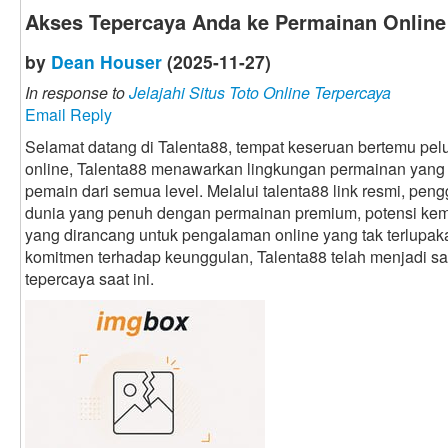
Akses Tepercaya Anda ke Permainan Online 
by
Dean Houser
(2025-11-27)
In response to
Jelajahi Situs Toto Online Terpercaya
Email Reply
Selamat datang di Talenta88, tempat keseruan bertemu pelu
online, Talenta88 menawarkan lingkungan permainan yang 
pemain dari semua level. Melalui talenta88 link resmi, pe
dunia yang penuh dengan permainan premium, potensi kemena
yang dirancang untuk pengalaman online yang tak terlupa
komitmen terhadap keunggulan, Talenta88 telah menjadi sa
tepercaya saat ini.