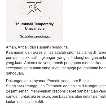
Aman, Andal, dan Ramah Pengguna
Keamanan dan aksesibilitas adalah prioritas utama di Talent
pemain menikmati lingkungan yang terlindungi dengan enk
yang kuat. Antarmuka yang ramah pengguna memastikan n
kecepatan pemuatan yang tinggi menjaga pengalaman berm
gangguan.
Dukungan dan Layanan Pemain yang Luar Biasa
Salah satu keunggulan Talenta88 adalah tim dukungan pela
24 jam sehari, memberikan respons cepat dan bantuan yang
bantuan untuk akses akun, pembayaran, atau detail permai
tautan resmi talenta88.