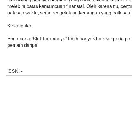
melebihi batas kemampuan finansial. Oleh karena itu, pentin
batasan waktu, serta pengelolaan keuangan yang baik saat te
Kesimpulan
Fenomena “Slot Terpercaya” lebih banyak berakar pada per
pemain daripa
ISSN: -