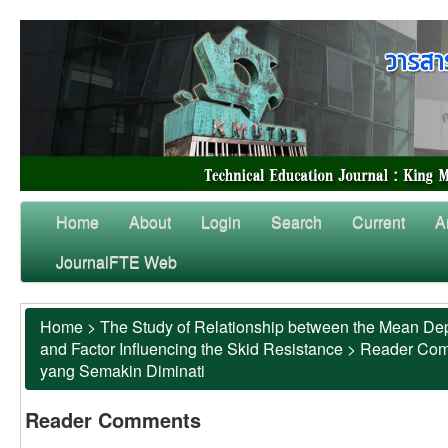
Home
About
Login
Search
Current
A
JournalFTE Web
Home
>
The Study of Relationship between the Mean Dep
and Factor Influencing the Skid Resistance
>
Reader Co
yang Semakin Diminati
Reader Comments