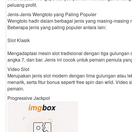
peluang profit.
Jenis-Jenis Wengtoto yang Paling Populer
Wengtoto hadir dalam berbagai jenis yang masing-masin
Beberapa jenis yang paling populer antara lain:
Slot Klasik
Mengadaptasi mesin slot tradisional dengan tiga gulungan 
angka 7, dan bar. Jenis ini cocok untuk pemain pemula ya
Video Slot
Merupakan jenis slot modern dengan lima gulungan atau leb
menarik, serta fitur bonus seperti free spin dan wild. Video 
pemain.
Progressive Jackpot