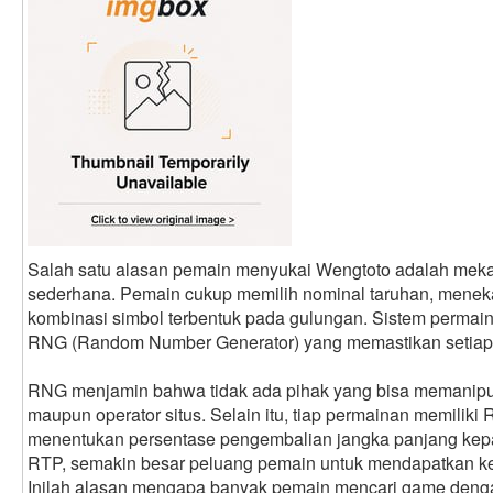
Salah satu alasan pemain menyukai Wengtoto adalah mek
sederhana. Pemain cukup memilih nominal taruhan, menek
kombinasi simbol terbentuk pada gulungan. Sistem perma
RNG (Random Number Generator) yang memastikan setiap pu
RNG menjamin bahwa tidak ada pihak yang bisa memanipul
maupun operator situs. Selain itu, tiap permainan memiliki 
menentukan persentase pengembalian jangka panjang kepad
RTP, semakin besar peluang pemain untuk mendapatkan k
Inilah alasan mengapa banyak pemain mencari game deng