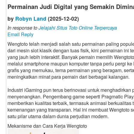
Permainan Judi Digital yang Semakin Dimina
by
Robyn Land
(2025-12-02)
In response to
Jelajahi Situs Toto Online Terpercaya
Email Reply
Wengtoto telah menjadi salah satu permainan paling populer
dari mesin slot klasik dengan tuas fisik, kini permainan ini t
yang jauh lebih interaktif. Banyak pemain memilih Wengt
melalui smartphone maupun komputer tanpa perlu pergi ke ka
grafis yang memukau, tema permainan yang beragam, serta 
meningkatkan minat para pemain dari berbagai kalangan.
Industri iGaming pun terus berinovasi untuk menghadirkan
menyenangkan. Pengembang game seperti Pragmatic Play, 
memberikan kualitas terbaik, termasuk animasi berkualitas t
kemenangan yang transparan. Hal ini membuat Wengtoto se
satu pilar utama dalam dunia perjudian modern.
Mekanisme dan Cara Kerja Wengtoto