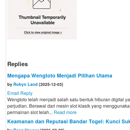
Replies
Mengapa Wengtoto Menjadi Pilihan Utama
by
Robyn Land
(2025-12-03)
Email Reply
Wengtoto telah menjadi salah satu bentuk hiburan digital ya
perjudian. Berawal dari mesin slot klasik yang menggunaka
permainan slot telah...
Read more
Keamanan dan Reputasi Bandar Togel: Kunci Su