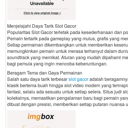
Menjelajahi Daya Tarik Slot Gacor
Popularitas Slot Gacor terletak pada kesederhanaan dan 
Pemain tertarik pada gameplay yang mulus, grafis yang me
Setiap permainan dikembangkan untuk memberikan keser
memungkinkan pemain untuk merasa terhanyut dalam dunia
soundtrack yang memikat. Aturan yang mudah dipahami men
bagi pemula yang ingin mencoba keberuntungan.
Beragam Tema dan Gaya Permainan
Salah satu daya tarik terbesar
slot gacor
adalah beragamnya
klasik bertema buah hingga slot video modern yang terinspi
fantasi, selalu ada sesuatu untuk setiap selera. Situs judi s
koleksinya, memastikan pengalaman baru bagi pemain yang
dibuat dengan presisi, memberikan setiap putaran nuansa