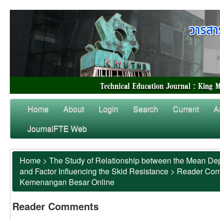
Home
About
Login
Search
Current
A
JournalFTE Web
Home
>
The Study of Relationship between the Mean Dep
and Factor Influencing the Skid Resistance
>
Reader Co
Kemenangan Besar Online
Reader Comments