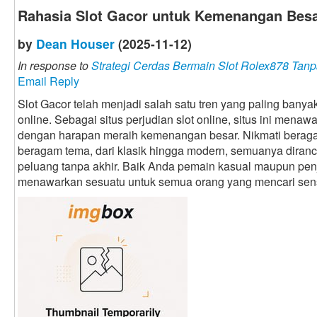
Rahasia Slot Gacor untuk Kemenangan Besa
by
Dean Houser
(2025-11-12)
In response to
Strategi Cerdas Bermain Slot Rolex878 Tan
Email Reply
Slot Gacor telah menjadi salah satu tren yang paling banyak
online. Sebagai situs perjudian slot online, situs ini men
dengan harapan meraih kemenangan besar. Nikmati beraga
beragam tema, dari klasik hingga modern, semuanya diran
peluang tanpa akhir. Baik Anda pemain kasual maupun pen
menawarkan sesuatu untuk semua orang yang mencari sens