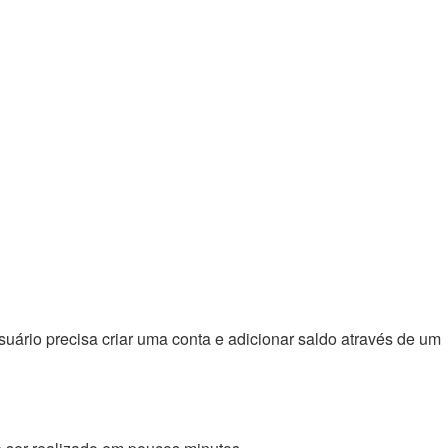
suário precisa criar uma conta e adicionar saldo através de um