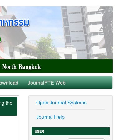
ownload
JournalFTE Web
Open Journal Systems
ng the
Journal Help
USER