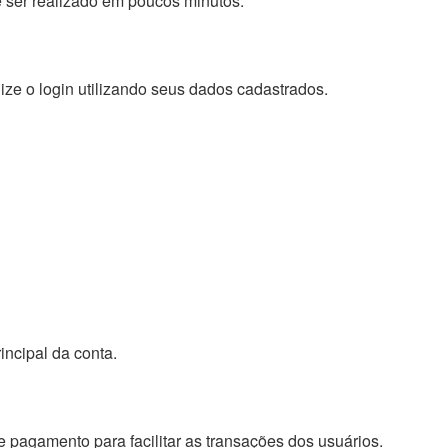
 ser realizado em poucos minutos.
lize o login utilizando seus dados cadastrados.
incipal da conta.
e pagamento para facilitar as transações dos usuários.