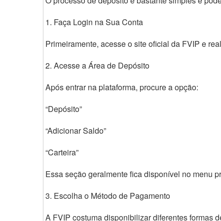
O processo de depósito é bastante simples e pode
1. Faça Login na Sua Conta
Primeiramente, acesse o site oficial da FVIP e rea
2. Acesse a Área de Depósito
Após entrar na plataforma, procure a opção:
“Depósito”
“Adicionar Saldo”
“Carteira”
Essa seção geralmente fica disponível no menu pr
3. Escolha o Método de Pagamento
A FVIP costuma disponibilizar diferentes formas d