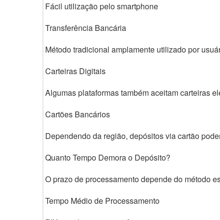
Fácil utilização pelo smartphone
Transferência Bancária
Método tradicional amplamente utilizado por usuá
Carteiras Digitais
Algumas plataformas também aceitam carteiras elet
Cartões Bancários
Dependendo da região, depósitos via cartão podem
Quanto Tempo Demora o Depósito?
O prazo de processamento depende do método es
Tempo Médio de Processamento