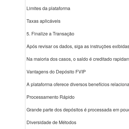
Limites da plataforma
Taxas aplicáveis
5. Finalize a Transação
Após revisar os dados, siga as instruções exibida
Na maioria dos casos, o saldo é creditado rapida
Vantagens do Depósito FVIP
A plataforma oferece diversos benefícios relacion
Processamento Rápido
Grande parte dos depósitos é processada em pou
Diversidade de Métodos