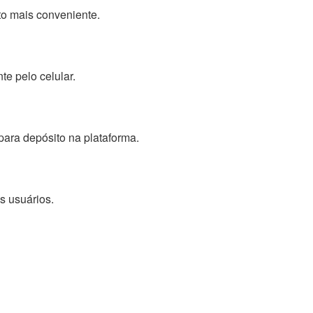
o mais conveniente.
e pelo celular.
ara depósito na plataforma.
s usuários.