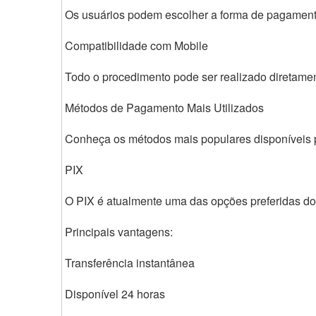
Os usuários podem escolher a forma de pagament
Compatibilidade com Mobile
Todo o procedimento pode ser realizado diretament
Métodos de Pagamento Mais Utilizados
Conheça os métodos mais populares disponíveis p
PIX
O PIX é atualmente uma das opções preferidas do
Principais vantagens:
Transferência instantânea
Disponível 24 horas