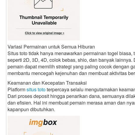
Variasi Permainan untuk Semua Hiburan
Situs toto tidak hanya menawarkan permainan togel biasa, t
seperti 2D, 3D, 4D, colok bebas, shio, dan banyak lainnya.
pemain dapat memilih strategi yang paling cocok dengan ga
membantu mencegah kejenuhan dan membuat aktivitas be
Keamanan dan Kecepatan Transaksi
Platform
situs toto
terpercaya selalu mengutamakan keamana
Dari proses deposit hingga penarikan dana, semuanya dil
dan efisien. Hal ini membuat pemain merasa aman dan nya
kapanpun dibutuhkan.