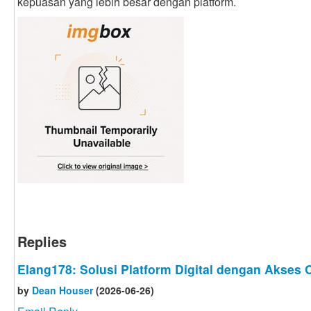
kepuasan yang lebih besar dengan platform.
Replies
Elang178: Solusi Platform Digital dengan Akses
by
Dean Houser
(2026-06-26)