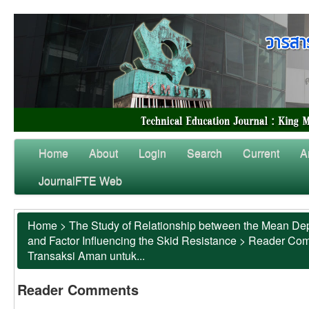
Home
About
Login
Search
Current
A
JournalFTE Web
Home
>
The Study of Relationship between the Mean Dep
and Factor Influencing the Skid Resistance
>
Reader Co
Transaksi Aman untuk...
Reader Comments