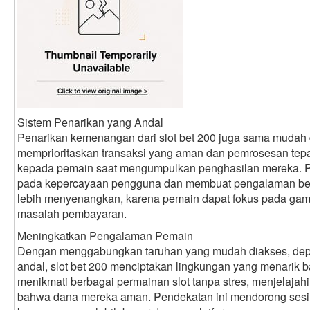
Sistem Penarikan yang Andal
Penarikan kemenangan dari slot bet 200 juga sama mudah 
memprioritaskan transaksi yang aman dan pemrosesan tep
kepada pemain saat mengumpulkan penghasilan mereka. P
pada kepercayaan pengguna dan membuat pengalaman be
lebih menyenangkan, karena pemain dapat fokus pada game
masalah pembayaran.
Meningkatkan Pengalaman Pemain
Dengan menggabungkan taruhan yang mudah diakses, depo
andal, slot bet 200 menciptakan lingkungan yang menarik 
menikmati berbagai permainan slot tanpa stres, menjelajahi
bahwa dana mereka aman. Pendekatan ini mendorong sesi 