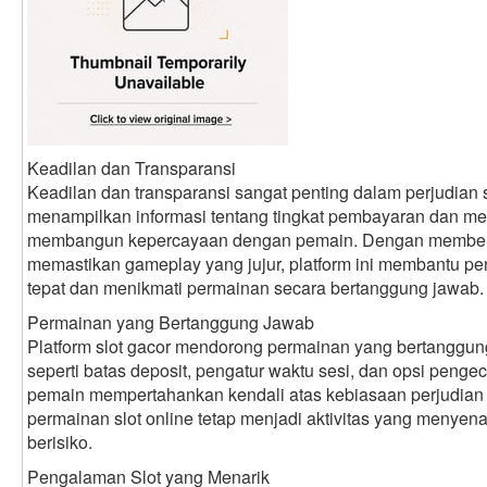
Keadilan dan Transparansi
Keadilan dan transparansi sangat penting dalam perjudian sl
menampilkan informasi tentang tingkat pembayaran dan m
membangun kepercayaan dengan pemain. Dengan memberi
memastikan gameplay yang jujur, platform ini membantu 
tepat dan menikmati permainan secara bertanggung jawab.
Permainan yang Bertanggung Jawab
Platform slot gacor mendorong permainan yang bertanggu
seperti batas deposit, pengatur waktu sesi, dan opsi pengecua
pemain mempertahankan kendali atas kebiasaan perjudia
permainan slot online tetap menjadi aktivitas yang meny
berisiko.
Pengalaman Slot yang Menarik