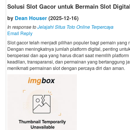
Solusi Slot Gacor untuk Bermain Slot Digit
by
Dean Houser
(2025-12-16)
In response to
Jelajahi Situs Toto Online Terpercaya
Email Reply
Slot gacor telah menjadi pilihan populer bagi pemain yang m
Dengan meningkatnya jumlah platform digital, penting untu
beroperasi dan apa yang harus dicari saat memilih platfor
keadilan, transparansi, dan permainan yang bertanggung 
menikmati permainan slot dengan percaya diri dan aman.