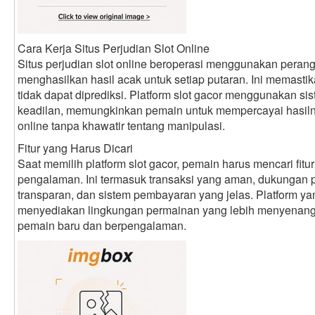
Cara Kerja Situs Perjudian Slot Online
Situs perjudian slot online beroperasi menggunakan peran
menghasilkan hasil acak untuk setiap putaran. Ini memasti
tidak dapat diprediksi. Platform slot gacor menggunakan sis
keadilan, memungkinkan pemain untuk mempercayai hasiln
online tanpa khawatir tentang manipulasi.
Fitur yang Harus Dicari
Saat memilih platform slot gacor, pemain harus mencari fi
pengalaman. Ini termasuk transaksi yang aman, dukungan 
transparan, dan sistem pembayaran yang jelas. Platform yang 
menyediakan lingkungan permainan yang lebih menyenang
pemain baru dan berpengalaman.