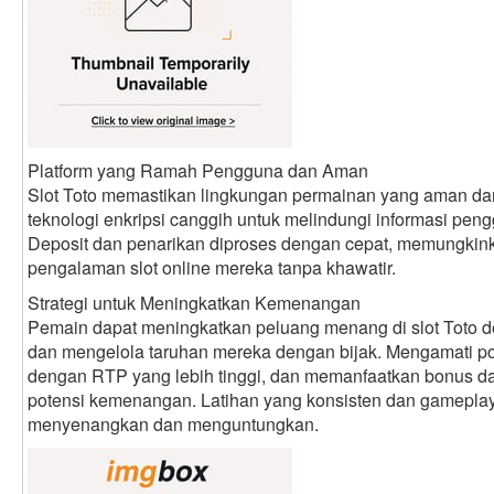
Platform yang Ramah Pengguna dan Aman
Slot Toto memastikan lingkungan permainan yang aman da
teknologi enkripsi canggih untuk melindungi informasi pe
Deposit dan penarikan diproses dengan cepat, memungkin
pengalaman slot online mereka tanpa khawatir.
Strategi untuk Meningkatkan Kemenangan
Pemain dapat meningkatkan peluang menang di slot Toto
dan mengelola taruhan mereka dengan bijak. Mengamati p
dengan RTP yang lebih tinggi, dan memanfaatkan bonus da
potensi kemenangan. Latihan yang konsisten dan gameplay 
menyenangkan dan menguntungkan.