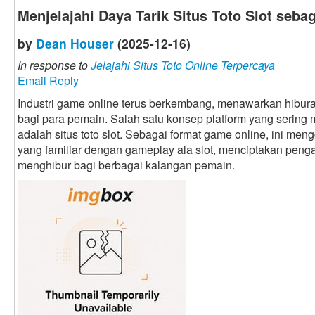
Menjelajahi Daya Tarik Situs Toto Slot seb
by
Dean Houser
(2025-12-16)
In response to
Jelajahi Situs Toto Online Terpercaya
Email Reply
Industri game online terus berkembang, menawarkan hibur
bagi para pemain. Salah satu konsep platform yang sering
adalah situs toto slot. Sebagai format game online, ini m
yang familiar dengan gameplay ala slot, menciptakan pen
menghibur bagi berbagai kalangan pemain.