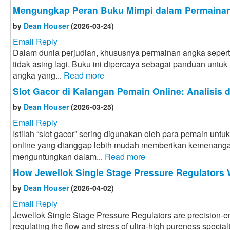
Mengungkap Peran Buku Mimpi dalam Permaina
by
Dean Houser
(2026-03-24)
Email Reply
Dalam dunia perjudian, khususnya permainan angka seperti 
tidak asing lagi. Buku ini dipercaya sebagai panduan untu
angka yang...
Read more
Slot Gacor di Kalangan Pemain Online: Analisis d
by
Dean Houser
(2026-03-25)
Email Reply
Istilah “slot gacor” sering digunakan oleh para pemain un
online yang dianggap lebih mudah memberikan kemenangan
menguntungkan dalam...
Read more
How Jewellok Single Stage Pressure Regulators
by
Dean Houser
(2026-04-02)
Email Reply
Jewellok Single Stage Pressure Regulators are precision-
regulating the flow and stress of ultra-high pureness special