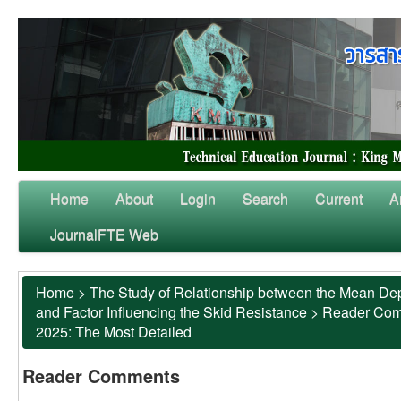
Home
About
Login
Search
Current
A
JournalFTE Web
Home
>
The Study of Relationship between the Mean Dep
and Factor Influencing the Skid Resistance
>
Reader Co
2025: The Most Detailed
Reader Comments