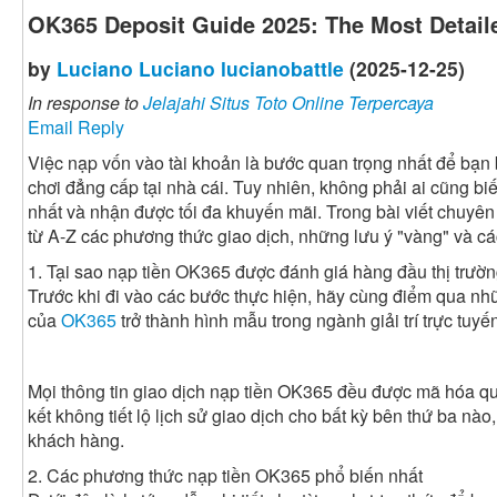
OK365 Deposit Guide 2025: The Most Detail
by
Luciano Luciano lucianobattle
(2025-12-25)
In response to
Jelajahi Situs Toto Online Terpercaya
Email Reply
Việc nạp vốn vào tài khoản là bước quan trọng nhất để bạn 
chơi đẳng cấp tại nhà cái. Tuy nhiên, không phải ai cũng b
nhất và nhận được tối đa khuyến mãi. Trong bài viết chuyê
từ A-Z các phương thức giao dịch, những lưu ý "vàng" và các
1. Tại sao nạp tiền OK365 được đánh giá hàng đầu thị trườ
Trước khi đi vào các bước thực hiện, hãy cùng điểm qua nh
của
OK365
trở thành hình mẫu trong ngành giải trí trực tuyế
Mọi thông tin giao dịch nạp tiền OK365 đều được mã hóa q
kết không tiết lộ lịch sử giao dịch cho bất kỳ bên thứ ba nào
khách hàng.
2. Các phương thức nạp tiền OK365 phổ biến nhất