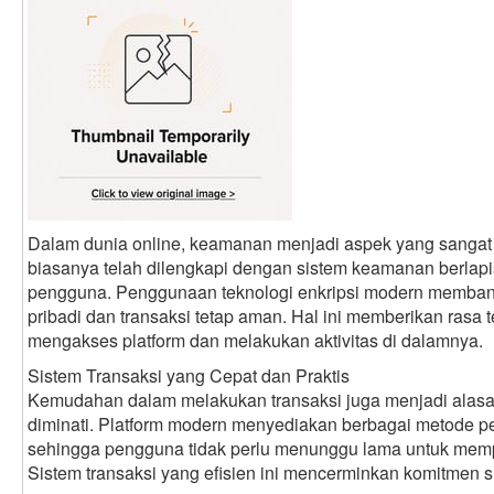
Dalam dunia online, keamanan menjadi aspek yang sangat p
biasanya telah dilengkapi dengan sistem keamanan berlapis
pengguna. Penggunaan teknologi enkripsi modern memban
pribadi dan transaksi tetap aman. Hal ini memberikan rasa
mengakses platform dan melakukan aktivitas di dalamnya.
Sistem Transaksi yang Cepat dan Praktis
Kemudahan dalam melakukan transaksi juga menjadi ala
diminati. Platform modern menyediakan berbagai metode p
sehingga pengguna tidak perlu menunggu lama untuk mem
Sistem transaksi yang efisien ini mencerminkan komitmen s