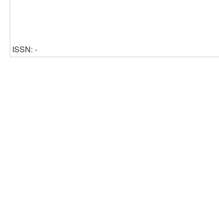
ISSN: -