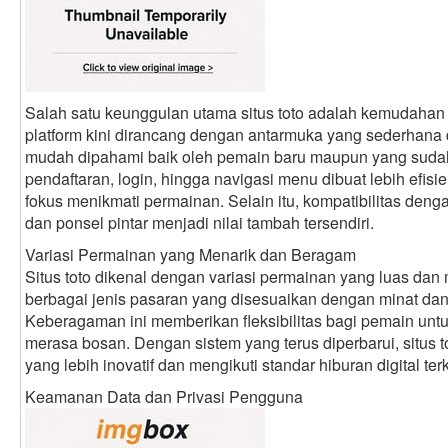
Salah satu keunggulan utama situs toto adalah kemudahan 
platform kini dirancang dengan antarmuka yang sederhan
mudah dipahami baik oleh pemain baru maupun yang suda
pendaftaran, login, hingga navigasi menu dibuat lebih efi
fokus menikmati permainan. Selain itu, kompatibilitas deng
dan ponsel pintar menjadi nilai tambah tersendiri.
Variasi Permainan yang Menarik dan Beragam
Situs toto dikenal dengan variasi permainan yang luas da
berbagai jenis pasaran yang disesuaikan dengan minat dan
Keberagaman ini memberikan fleksibilitas bagi pemain un
merasa bosan. Dengan sistem yang terus diperbarui, situ
yang lebih inovatif dan mengikuti standar hiburan digital terk
Keamanan Data dan Privasi Pengguna