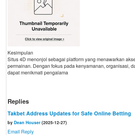
Kesimpulan
Situs 4D menonjol sebagai platform yang menawarkan akse
permainan. Dengan fokus pada kenyamanan, organisasi, d
dapat menikmati pengalama
Replies
Takbet Address Updates for Safe Online Betting
by
Dean Houser
(2025-12-27)
Email Reply