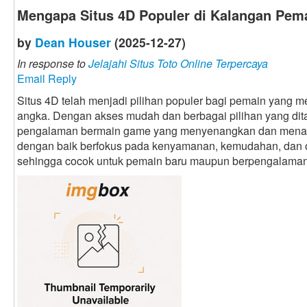
Mengapa Situs 4D Populer di Kalangan Pem
by
Dean Houser
(2025-12-27)
In response to
Jelajahi Situs Toto Online Terpercaya
Email Reply
Situs 4D telah menjadi pilihan populer bagi pemain yang 
angka. Dengan akses mudah dan berbagai pilihan yang dit
pengalaman bermain game yang menyenangkan dan menarik.
dengan baik berfokus pada kenyamanan, kemudahan, dan o
sehingga cocok untuk pemain baru maupun berpengalaman