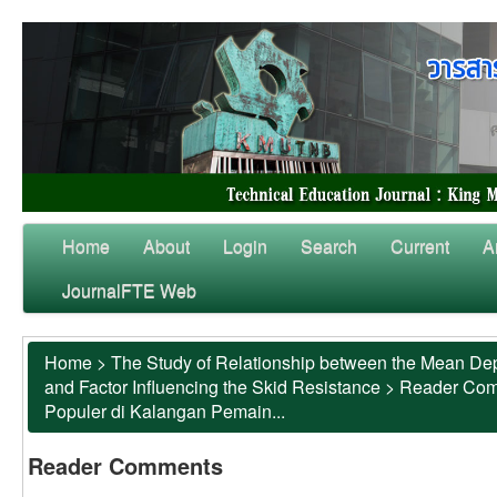
Home
About
Login
Search
Current
A
JournalFTE Web
Home
>
The Study of Relationship between the Mean Dep
and Factor Influencing the Skid Resistance
>
Reader Co
Populer di Kalangan Pemain...
Reader Comments